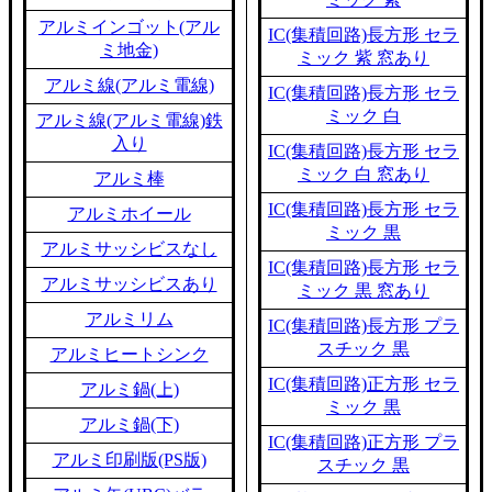
アルミインゴット(アル
IC(集積回路)長方形 セラ
ミ地金)
ミック 紫 窓あり
アルミ線(アルミ電線)
IC(集積回路)長方形 セラ
ミック 白
アルミ線(アルミ電線)鉄
入り
IC(集積回路)長方形 セラ
ミック 白 窓あり
アルミ棒
IC(集積回路)長方形 セラ
アルミホイール
ミック 黒
アルミサッシビスなし
IC(集積回路)長方形 セラ
アルミサッシビスあり
ミック 黒 窓あり
アルミリム
IC(集積回路)長方形 プラ
スチック 黒
アルミヒートシンク
IC(集積回路)正方形 セラ
アルミ鍋(上)
ミック 黒
アルミ鍋(下)
IC(集積回路)正方形 プラ
アルミ印刷版(PS版)
スチック 黒