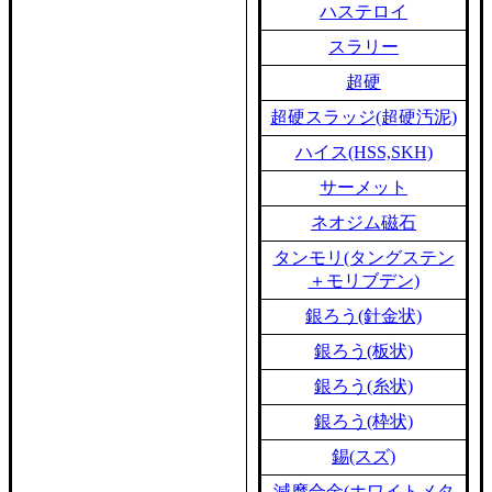
ハステロイ
スラリー
超硬
超硬スラッジ(超硬汚泥)
ハイス(HSS,SKH)
サーメット
ネオジム磁石
タンモリ(タングステン
＋モリブデン)
銀ろう(針金状)
銀ろう(板状)
銀ろう(糸状)
銀ろう(枠状)
錫(スズ)
減摩合金(ホワイトメタ