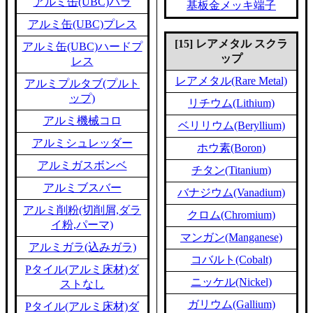
アルミ缶(UBC)バラ
基板金メッキ端子
アルミ缶(UBC)プレス
[15] レアメタル スクラ
アルミ缶(UBC)ハードプ
ップ
レス
レアメタル(Rare Metal)
アルミプルタブ(プルト
ップ)
リチウム(Lithium)
アルミ機械コロ
ベリリウム(Beryllium)
アルミシュレッダー
ホウ素(Boron)
アルミガスボンベ
チタン(Titanium)
アルミブスバー
バナジウム(Vanadium)
アルミ削粉(切削屑,ダラ
クロム(Chromium)
イ粉,パーマ)
マンガン(Manganese)
アルミガラ(込みガラ)
コバルト(Cobalt)
Pタイル(アルミ床材)ダ
ニッケル(Nickel)
ストなし
ガリウム(Gallium)
Pタイル(アルミ床材)ダ