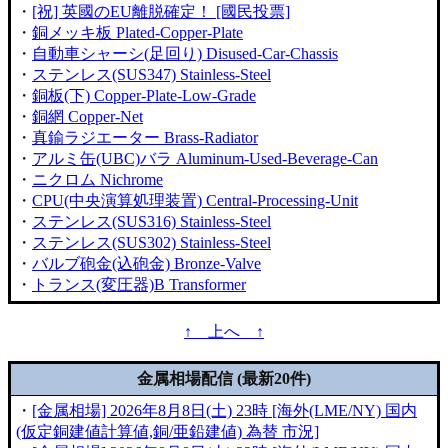
・
[祝] 英國のEU離脱確定！ [國民投票]
・
銅メッキ板 Plated-Copper-Plate
・
自動車シャーシ(足回り) Disused-Car-Chassis
・
ステンレス(SUS347) Stainless-Steel
・
銅板(下) Copper-Plate-Low-Grade
・
銅網 Copper-Net
・
真鍮ラジエーター Brass-Radiator
・
アルミ缶(UBC)バラ Aluminum-Used-Beverage-Can
・
ニクロム Nichrome
・
CPU(中央演算処理装置) Central-Processing-Unit
・
ステンレス(SUS316) Stainless-Steel
・
ステンレス(SUS302) Stainless-Steel
・
バルブ砲金(込砲金) Bronze-Valve
・
トランス(変圧器)B Transformer
↑ 上へ ↑
金属相場配信 (最新20件)
・
[金属相場] 2026年8月8日(土) 23時 [海外(LME/NY) 国内
(仮定銅建値計算値,銅/亜鉛建値) 為替 市況]