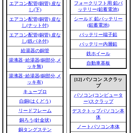
フォークリフト用 鉛バ
エアコン配管(銅管) 皮な
ッテリー(鉛蓄電池)
し(下)
シールド 鉛バッテリー
エアコン配管(銅管) 皮な
(鉛蓄電池)
し(ナット付)
バッテリー端子鉛
エアコン配管(銅管) 皮な
し(鉄バネ付)
バッテリー内層鉛
給湯器の銅管
鉄ホイール
湯沸器･給湯器(銅部分,メ
自動車基板
ッキ無)
湯沸器･給湯器(銅部分,メ
[12] パソコン スクラッ
ッキ有)
プ
キュープロ
パソコン(コンピュータ
白銅(はくどう)
ー)スクラップ
リードフレーム
デスクトップパソコン本
体
銅ろう(針金状)
ノートパソコン本体
銅タングステン