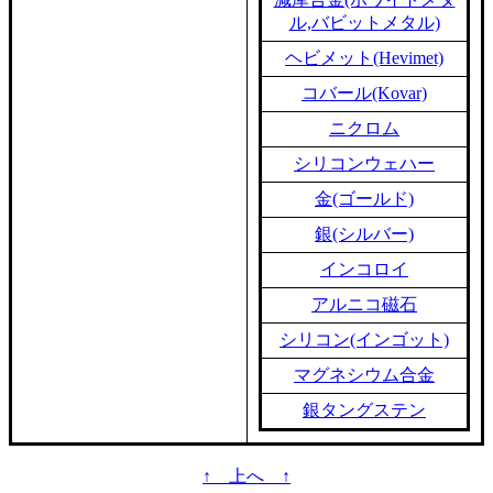
ル,バビットメタル)
ヘビメット(Hevimet)
コバール(Kovar)
ニクロム
シリコンウェハー
金(ゴールド)
銀(シルバー)
インコロイ
アルニコ磁石
シリコン(インゴット)
マグネシウム合金
銀タングステン
↑ 上へ ↑