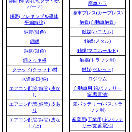
銅削粉(切削屑,ダライ粉,
廃車ガラ
パーマ)
廃車プレス(カープレス)
銅帯(フレキシブル導体,
触媒(自動車触媒)
平編銅線)
触媒(ハニカム)
銅帯(銀色)
触媒(メタル)
銅網
触媒(マニホールド)
銅網(銀色)
触媒(トラック用)
銅メッキ板
触媒(ペレット)
クラッド(クラット)材
ロジウム
水道蛇口(銅)
自動車用 鉛バッテリー
エアコン配管(銅管) 皮な
(鉛蓄電池)
し
鉛バッテリー(バス,トラ
エアコン配管(銅管) 皮あ
ック用)
り
産業用(工業用) 鉛バッテ
エアコン配管(銅管) 皮な
リー(鉛蓄電池)
し(上)