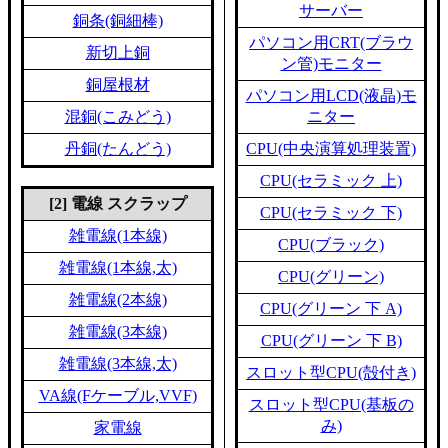
サーバー
銅条(銅細棒)
パソコン用CRT(ブラウ
新切上銅
ン管)モニター
銅屋根材
パソコン用LCD(液晶)モ
混銅(こみどう)
ニター
丹銅(たんどう)
CPU(中央演算処理装置)
CPU(セラミック 上)
[2] 電線 スクラップ
CPU(セラミック 下)
雑電線(1本線)
CPU(ブラック)
雑電線(1本線,太)
CPU(グリーン)
雑電線(2本線)
CPU(グリーン 下 A)
雑電線(3本線)
CPU(グリーン 下 B)
雑電線(3本線,太)
スロット型CPU(殻付き)
VA線(Fケーブル,VVF)
スロット型CPU(基板の
み)
家電線