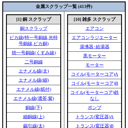
金属スクラップ一覧 (413件)
[1] 銅 スクラップ
[10] 雑多 スクラップ
銅スクラップ
エアコン
ピカ線(特一号銅線,光特
エアコンラジエーター
号銅線,ピカ銅)
湯沸器･給湯器
焼一号銅線(くすみ線)
黒モーター
二号銅線
モーター
エナメル線(太)
コイル(モーターコア)A
エナメル線(細)
コイル(モーターコア)B
エナメル線(紙付)
コイル(モーターコア)鉄
エナメル線(濃茶,紫)
なし
銅線(下)
ポンプ
細銅線(上)
トランス(変圧器)A
錫引線(太)
トランス(変圧器)B