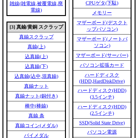
CPUゲタ(下駄)
雑線(雑電線,被覆電線,廃
電線)
メモリー
マザーボード(デスクト
[3] 真鍮/黄銅 スクラップ
ップパソコン)
真鍮スクラップ
マザーボード(ノートパ
ソコン)
真鍮(上)
マザーボード(サーバー)
込真鍮(上)
パソコン拡張カード
込真鍮(下)
ハードディスク
込真鍮(込中,混真鍮)
(HDD,HardDiskDrive)
真鍮ナット
ハードディスク(HDD)
真鍮ナット(銅付き)
(3.5インチ)
棒中(棒鍮)
ハードディスク(HDD)
(2.5インチ)
真鍮 条
SSD(Solid State Drive)
真鍮コイン(メダル)
パソコン電源
バイメダル