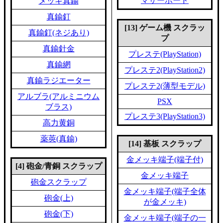
マザーボード
メッキ真鍮
真鍮釘
[13] ゲーム機 スクラッ
真鍮釘(ネジあり)
プ
真鍮針金
プレステ(PlayStation)
真鍮網
プレステ2(PlayStation2)
真鍮ラジエーター
プレステ2(薄型モデル)
アルブラ(アルミニウム
PSX
ブラス)
プレステ3(PlayStation3)
高力黄銅
薬莢(真鍮)
[14] 基板 スクラップ
金メッキ端子(端子付)
[4] 砲金/青銅 スクラップ
金メッキ端子
砲金スクラップ
金メッキ端子(端子全体
砲金(上)
が金メッキ)
砲金(下)
金メッキ端子(端子の一