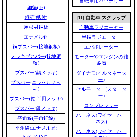
自転車用バッテリー
銅箔(下)
銅箔(紙付)
[11] 自動車 スクラップ
屋根材銅板
自動車ラジエーター
エナメル銅
半銅ラジエーター
銅ブスバー(接地銅板)
エバポレーター
メッキブスバー(接地銅
モーターやエンジンの雑
板)
多屑
ブスバー(錫メッキ)
ダイナモ(オルタネータ
ー)
ブスバー(ニッケルメッ
キ)
セルモーター(スタータ
ー)
ブスバー(鉛,半田メッキ)
コンプレッサー
ブスバー(銀メッキ)
ハーネス(ワイヤーハー
平角線(平角銅線)
ネス)
平角線(エナメル品)
ハーネス(ワイヤーハー