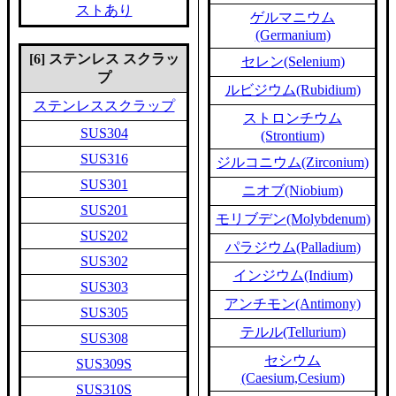
ストあり
ゲルマニウム
(Germanium)
[6] ステンレス スクラッ
セレン(Selenium)
プ
ルビジウム(Rubidium)
ステンレススクラップ
ストロンチウム
SUS304
(Strontium)
SUS316
ジルコニウム(Zirconium)
SUS301
ニオブ(Niobium)
SUS201
モリブデン(Molybdenum)
SUS202
パラジウム(Palladium)
SUS302
インジウム(Indium)
SUS303
アンチモン(Antimony)
SUS305
テルル(Tellurium)
SUS308
セシウム
SUS309S
(Caesium,Cesium)
SUS310S