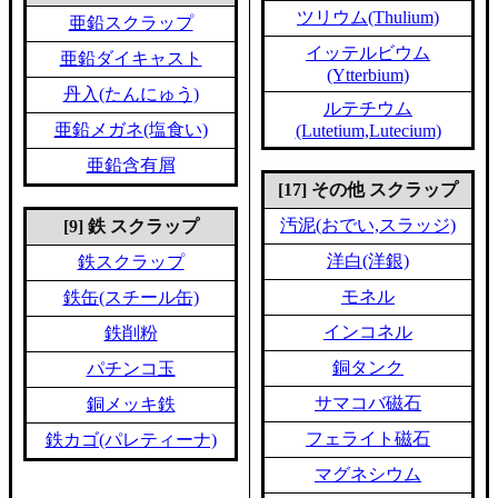
ツリウム(Thulium)
亜鉛スクラップ
イッテルビウム
亜鉛ダイキャスト
(Ytterbium)
丹入(たんにゅう)
ルテチウム
亜鉛メガネ(塩食い)
(Lutetium,Lutecium)
亜鉛含有屑
[17] その他 スクラップ
汚泥(おでい,スラッジ)
[9] 鉄 スクラップ
洋白(洋銀)
鉄スクラップ
モネル
鉄缶(スチール缶)
インコネル
鉄削粉
銅タンク
パチンコ玉
サマコバ磁石
銅メッキ鉄
フェライト磁石
鉄カゴ(パレティーナ)
マグネシウム