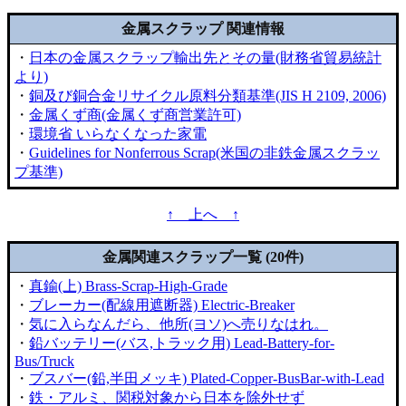
金属スクラップ 関連情報
・
日本の金属スクラップ輸出先とその量(財務省貿易統計
より)
・
銅及び銅合金リサイクル原料分類基準(JIS H 2109, 2006)
・
金属くず商(金属くず商営業許可)
・
環境省 いらなくなった家電
・
Guidelines for Nonferrous Scrap(米国の非鉄金属スクラッ
プ基準)
↑ 上へ ↑
金属関連スクラップ一覧 (20件)
・
真鍮(上) Brass-Scrap-High-Grade
・
ブレーカー(配線用遮断器) Electric-Breaker
・
気に入らなんだら、他所(ヨソ)へ売りなはれ。
・
鉛バッテリー(バス,トラック用) Lead-Battery-for-
Bus/Truck
・
ブスバー(鉛,半田メッキ) Plated-Copper-BusBar-with-Lead
・
鉄・アルミ、関税対象から日本を除外せず