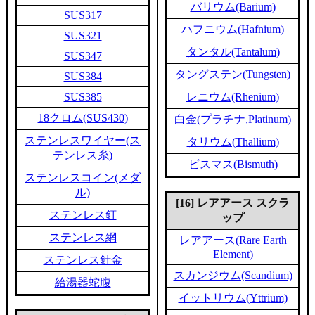
バリウム(Barium)
SUS317
ハフニウム(Hafnium)
SUS321
タンタル(Tantalum)
SUS347
タングステン(Tungsten)
SUS384
SUS385
レニウム(Rhenium)
18クロム(SUS430)
白金(プラチナ,Platinum)
ステンレスワイヤー(ス
タリウム(Thallium)
テンレス糸)
ビスマス(Bismuth)
ステンレスコイン(メダ
ル)
[16] レアアース スクラ
ステンレス釘
ップ
ステンレス網
レアアース(Rare Earth
Element)
ステンレス針金
スカンジウム(Scandium)
給湯器蛇腹
イットリウム(Yttrium)