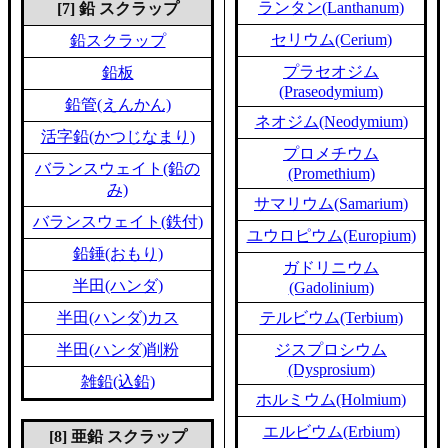
ランタン(Lanthanum)
[7] 鉛 スクラップ
セリウム(Cerium)
鉛スクラップ
プラセオジム
鉛板
(Praseodymium)
鉛管(えんかん)
ネオジム(Neodymium)
活字鉛(かつじなまり)
プロメチウム
バランスウェイト(鉛の
(Promethium)
み)
サマリウム(Samarium)
バランスウェイト(鉄付)
ユウロピウム(Europium)
鉛錘(おもり)
ガドリニウム
半田(ハンダ)
(Gadolinium)
半田(ハンダ)カス
テルビウム(Terbium)
半田(ハンダ)削粉
ジスプロシウム
(Dysprosium)
雑鉛(込鉛)
ホルミウム(Holmium)
エルビウム(Erbium)
[8] 亜鉛 スクラップ