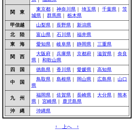
東京都
｜
神奈川県
｜
埼玉県
｜
千葉県
｜
茨
関 東
城県
｜
群馬県
｜
栃木県
甲信越
山梨県
｜
長野県
｜
新潟県
北 陸
富山県
｜
石川県
｜
福井県
東 海
愛知県
｜
岐阜県
｜
静岡県
｜
三重県
大阪府
｜
兵庫県
｜
京都府
｜
滋賀県
｜
奈良
関 西
県
｜
和歌山県
四 国
徳島県
｜
香川県
｜
愛媛県
｜
高知県
鳥取県
｜
島根県
｜
岡山県
｜
広島県
｜
山口
中 国
県
福岡県
｜
佐賀県
｜
長崎県
｜
大分県
｜
熊本
九 州
県
｜
宮崎県
｜
鹿児島県
沖 縄
沖縄県
↑ 上へ ↑