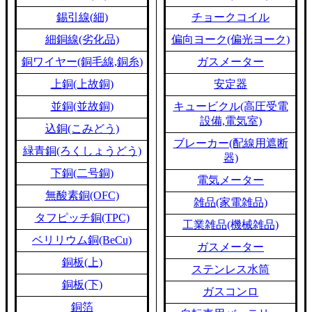
錫引線(細)
チョークコイル
細銅線(劣化品)
偏向ヨーク(偏光ヨーク)
銅ワイヤー(銅毛線,銅糸)
ガスメーター
上銅(上故銅)
安定器
並銅(並故銅)
キュービクル(高圧受電
設備,電気室)
込銅(こみどう)
ブレーカー(配線用遮断
緑青銅(ろくしょうどう)
器)
下銅(二号銅)
電気メーター
無酸素銅(OFC)
雑品(家電雑品)
タフピッチ銅(TPC)
工業雑品(機械雑品)
ベリリウム銅(BeCu)
ガスメーター
銅板(上)
ステンレス水筒
銅板(下)
ガスコンロ
銅箔