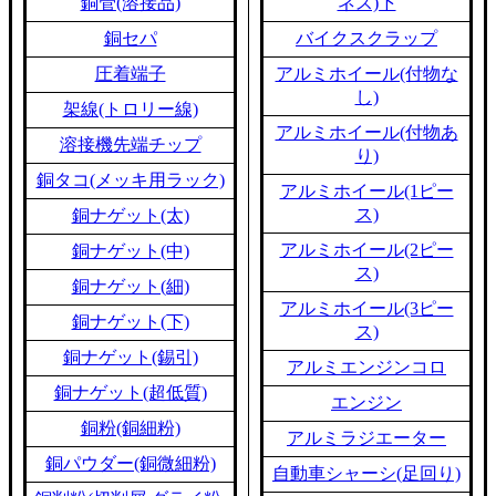
銅管(溶接品)
ネス)下
銅セパ
バイクスクラップ
圧着端子
アルミホイール(付物な
し)
架線(トロリー線)
アルミホイール(付物あ
溶接機先端チップ
り)
銅タコ(メッキ用ラック)
アルミホイール(1ピー
ス)
銅ナゲット(太)
アルミホイール(2ピー
銅ナゲット(中)
ス)
銅ナゲット(細)
アルミホイール(3ピー
銅ナゲット(下)
ス)
銅ナゲット(錫引)
アルミエンジンコロ
銅ナゲット(超低質)
エンジン
銅粉(銅細粉)
アルミラジエーター
銅パウダー(銅微細粉)
自動車シャーシ(足回り)