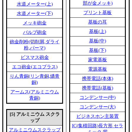
部が金メッキ)
水道メーター(上)
プリント基板
水道メーター(下)
基板の耳
メッキ砲金
基板(上)
バルブ砲金
基板(中)
砲金削粉(切削屑,ダライ
粉,パーマ)
基板(下)
ビスマス砲金
家電基板
エコ砲金(エコブラス)
電源基板
りん青銅(リン青銅,燐青
携帯電話(本体)
銅)
携帯電話(基板)
アームス(アルミニウム
コンデンサー(中)
青銅)
コンデンサー(大)
[5] アルミニウム スクラ
ビジネスホン主装置
ップ
IC(集積回路)長方形 セラ
アルミニウムスクラップ
ミック 紫