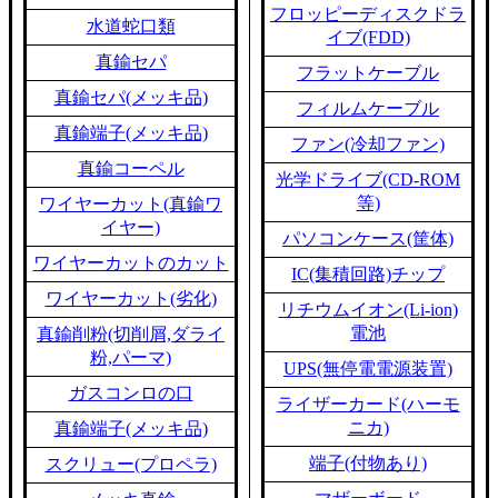
フロッピーディスクドラ
水道蛇口類
イブ(FDD)
真鍮セパ
フラットケーブル
真鍮セパ(メッキ品)
フィルムケーブル
真鍮端子(メッキ品)
ファン(冷却ファン)
真鍮コーペル
光学ドライブ(CD-ROM
等)
ワイヤーカット(真鍮ワ
イヤー)
パソコンケース(筐体)
ワイヤーカットのカット
IC(集積回路)チップ
ワイヤーカット(劣化)
リチウムイオン(Li-ion)
電池
真鍮削粉(切削屑,ダライ
粉,パーマ)
UPS(無停電電源装置)
ガスコンロの口
ライザーカード(ハーモ
ニカ)
真鍮端子(メッキ品)
端子(付物あり)
スクリュー(プロペラ)