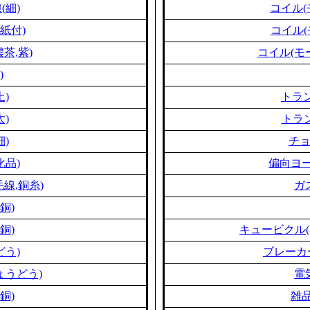
(細)
コイル(
紙付)
コイル(
茶,紫)
コイル(モ
)
上)
トラン
太)
トラン
細)
チ
化品)
偏向ヨー
線,銅糸)
ガ
銅)
銅)
キュービクル(
どう)
ブレーカ
ょうどう)
電
銅)
雑品