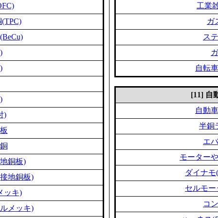
FC)
工業雑
TPC)
ガ
eCu)
ス
)
)
自転
[11]
)
自動
付)
半銅
板
エ
銅
モーター
地銅板)
ダイナモ
接地銅板)
セルモー
メッキ)
コ
ルメッキ)