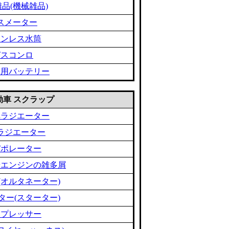
品(機械雑品)
スメーター
テンレス水筒
ガスコンロ
車用バッテリー
 自動車 スクラップ
車ラジエーター
ラジエーター
バポレーター
やエンジンの雑多屑
(オルタネーター)
ター(スターター)
ンプレッサー