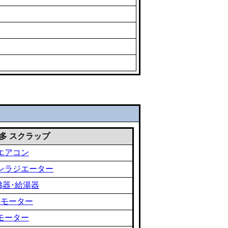
 雑多 スクラップ
エアコン
ンラジエーター
沸器･給湯器
黒モーター
モーター