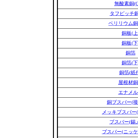
無酸素銅(O
タフピッチ銅(
ベリリウム銅(B
銅板(上
銅板(下
銅箔
銅箔(下
銅箔(紙
屋根材銅
エナメル
銅ブスバー(接
メッキブスバー(
ブスバー(錫
ブスバー(ニッケ