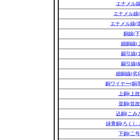
エナメル線
エナメル線(
エナメル線(濃
銅線(下
細銅線(
錫引線(
錫引線(
細銅線(劣
銅ワイヤー(銅毛
上銅(上故
並銅(並故
込銅(こみ
緑青銅(ろくし
下銅(二号