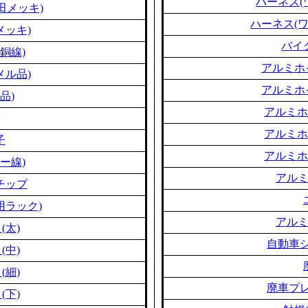
ハーネス(
田メッキ)
ハーネス(
メッキ)
バイ
銅線)
アルミホ
メル品)
アルミホ
品)
アルミホ
アルミホ
子
アルミホ
ー線)
アル
チップ
用ラック)
アル
(太)
自動車シ
(中)
(細)
廃車プレ
(下)