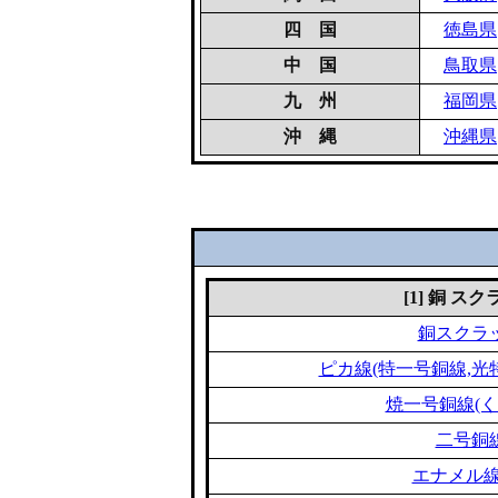
四 国
徳島県
中 国
鳥取県
九 州
福岡県
沖 縄
沖縄県
[1] 銅 ス
銅スクラ
ピカ線(特一号銅線,光
焼一号銅線(く
二号銅
エナメル線