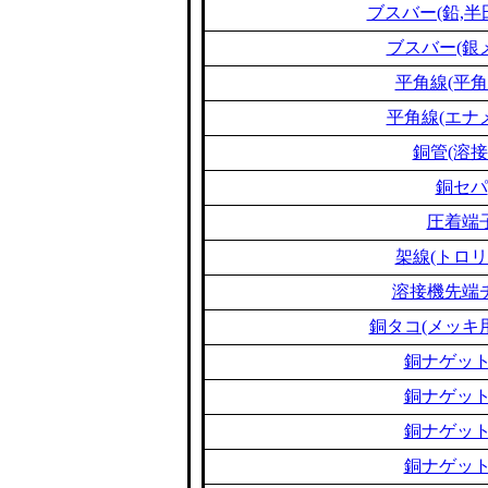
ブスバー(鉛,半
ブスバー(銀
平角線(平角
平角線(エナ
銅管(溶接
銅セパ
圧着端
架線(トロリ
溶接機先端
銅タコ(メッキ
銅ナゲット
銅ナゲット
銅ナゲット
銅ナゲット