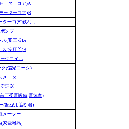
モーターコア)A
モーターコア)B
ーターコア)鉄なし
ポンプ
ス(変圧器)A
ス(変圧器)B
ョークコイル
ク(偏光ヨーク)
スメーター
安定器
高圧受電設備,電気室)
ー(配線用遮断器)
気メーター
(家電雑品)