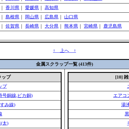
｜
香川県
｜
愛媛県
｜
高知県
｜
島根県
｜
岡山県
｜
広島県
｜
山口県
｜
佐賀県
｜
長崎県
｜
大分県
｜
熊本県
｜
宮崎県
｜
鹿児島県
↑ 上へ ↑
金属スクラップ一覧 (413件)
クラップ
[10]
ップ
特号銅線,ピカ銅)
エアコ
すみ線)
湯
線
(太)