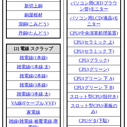
パソコン用CRT(ブラウ
新切上銅
ン管)モニター
銅屋根材
パソコン用LCD(液晶)モ
混銅(こみどう)
ニター
丹銅(たんどう)
CPU(中央演算処理装置)
CPU(セラミック 上)
[2] 電線 スクラップ
CPU(セラミック 下)
雑電線(1本線)
CPU(ブラック)
雑電線(1本線,太)
CPU(グリーン)
雑電線(2本線)
CPU(グリーン 下 A)
雑電線(3本線)
CPU(グリーン 下 B)
雑電線(3本線,太)
スロット型CPU(殻付き)
VA線(Fケーブル,VVF)
スロット型CPU(基板の
み)
家電線
CPUゲタ(下駄)
雑線(雑電線,被覆電線,廃