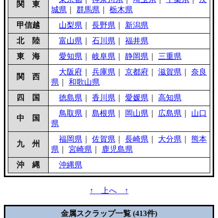
関 東
城県
｜
群馬県
｜
栃木県
甲信越
山梨県
｜
長野県
｜
新潟県
北 陸
富山県
｜
石川県
｜
福井県
東 海
愛知県
｜
岐阜県
｜
静岡県
｜
三重県
大阪府
｜
兵庫県
｜
京都府
｜
滋賀県
｜
奈良
関 西
県
｜
和歌山県
四 国
徳島県
｜
香川県
｜
愛媛県
｜
高知県
鳥取県
｜
島根県
｜
岡山県
｜
広島県
｜
山口
中 国
県
福岡県
｜
佐賀県
｜
長崎県
｜
大分県
｜
熊本
九 州
県
｜
宮崎県
｜
鹿児島県
沖 縄
沖縄県
↑ 上へ ↑
金属スクラップ一覧 (413件)