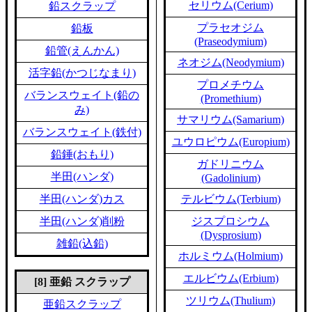
セリウム(Cerium)
鉛スクラップ
プラセオジム
鉛板
(Praseodymium)
鉛管(えんかん)
ネオジム(Neodymium)
活字鉛(かつじなまり)
プロメチウム
バランスウェイト(鉛の
(Promethium)
み)
サマリウム(Samarium)
バランスウェイト(鉄付)
ユウロピウム(Europium)
鉛錘(おもり)
ガドリニウム
半田(ハンダ)
(Gadolinium)
半田(ハンダ)カス
テルビウム(Terbium)
半田(ハンダ)削粉
ジスプロシウム
(Dysprosium)
雑鉛(込鉛)
ホルミウム(Holmium)
エルビウム(Erbium)
[8] 亜鉛 スクラップ
ツリウム(Thulium)
亜鉛スクラップ