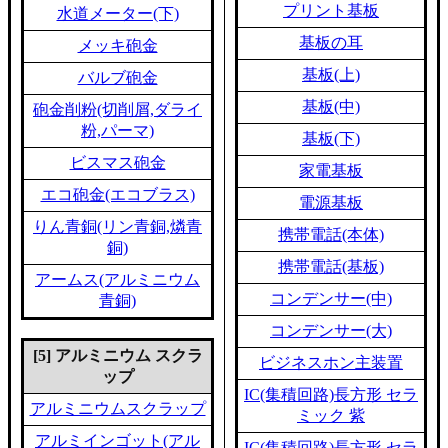
プリント基板
水道メーター(下)
基板の耳
メッキ砲金
基板(上)
バルブ砲金
基板(中)
砲金削粉(切削屑,ダライ
粉,パーマ)
基板(下)
ビスマス砲金
家電基板
エコ砲金(エコブラス)
電源基板
りん青銅(リン青銅,燐青
携帯電話(本体)
銅)
携帯電話(基板)
アームス(アルミニウム
コンデンサー(中)
青銅)
コンデンサー(大)
[5] アルミニウム スクラ
ビジネスホン主装置
ップ
IC(集積回路)長方形 セラ
アルミニウムスクラップ
ミック 紫
アルミインゴット(アル
IC(集積回路)長方形 セラ