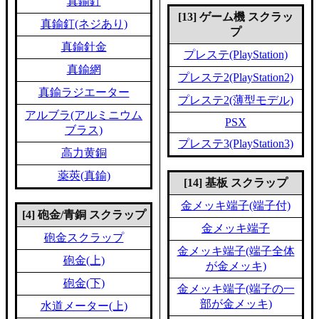
真鍮釘
[13] ゲーム機 スクラッ
真鍮釘(ネジあり)
プ
真鍮針金
プレステ(PlayStation)
真鍮網
プレステ2(PlayStation2)
真鍮ラジエーター
プレステ2(薄型モデル)
アルブラ(アルミニウム
PSX
ブラス)
プレステ3(PlayStation3)
高力黄銅
薬莢(真鍮)
[14] 基板 スクラップ
金メッキ端子(端子付)
[4] 砲金/青銅 スクラップ
金メッキ端子
砲金スクラップ
金メッキ端子(端子全体
砲金(上)
が金メッキ)
砲金(下)
金メッキ端子(端子の一
部が金メッキ)
水道メーター(上)