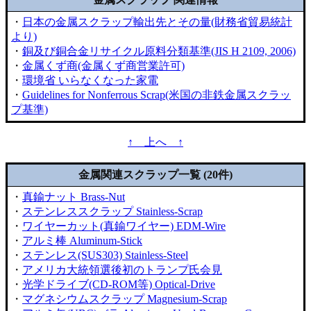
・
日本の金属スクラップ輸出先とその量(財務省貿易統計
より)
・
銅及び銅合金リサイクル原料分類基準(JIS H 2109, 2006)
・
金属くず商(金属くず商営業許可)
・
環境省 いらなくなった家電
・
Guidelines for Nonferrous Scrap(米国の非鉄金属スクラッ
プ基準)
↑ 上へ ↑
金属関連スクラップ一覧 (20件)
・
真鍮ナット Brass-Nut
・
ステンレススクラップ Stainless-Scrap
・
ワイヤーカット(真鍮ワイヤー) EDM-Wire
・
アルミ棒 Aluminum-Stick
・
ステンレス(SUS303) Stainless-Steel
・
アメリカ大統領選後初のトランプ氏会見
・
光学ドライブ(CD-ROM等) Optical-Drive
・
マグネシウムスクラップ Magnesium-Scrap