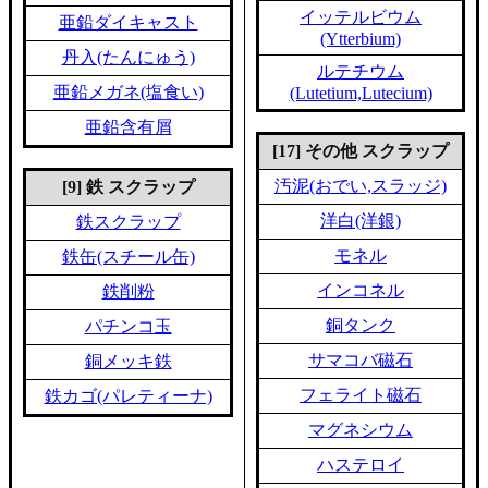
イッテルビウム
亜鉛ダイキャスト
(Ytterbium)
丹入(たんにゅう)
ルテチウム
亜鉛メガネ(塩食い)
(Lutetium,Lutecium)
亜鉛含有屑
[17] その他 スクラップ
汚泥(おでい,スラッジ)
[9] 鉄 スクラップ
洋白(洋銀)
鉄スクラップ
モネル
鉄缶(スチール缶)
インコネル
鉄削粉
銅タンク
パチンコ玉
サマコバ磁石
銅メッキ鉄
フェライト磁石
鉄カゴ(パレティーナ)
マグネシウム
ハステロイ