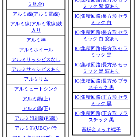
ミ地金)
ミック 紫 窓あり
アルミ線(アルミ電線)
IC(集積回路)長方形 セラ
ミック 白
アルミ線(アルミ電線)鉄
入り
IC(集積回路)長方形 セラ
ミック 白 窓あり
アルミ棒
IC(集積回路)長方形 セラ
アルミホイール
ミック 黒
アルミサッシビスなし
IC(集積回路)長方形 セラ
アルミサッシビスあり
ミック 黒 窓あり
アルミリム
IC(集積回路)長方形 プラ
スチック 黒
アルミヒートシンク
IC(集積回路)正方形 セラ
アルミ鍋(上)
ミック 黒
アルミ鍋(下)
IC(集積回路)正方形 プラ
アルミ印刷版(PS版)
スチック 黒
アルミ缶(UBC)バラ
基板金メッキ端子