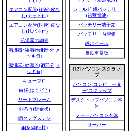
し(下)
シールド 鉛バッテリー
エアコン配管(銅管) 皮な
(鉛蓄電池)
し(ナット付)
バッテリー端子鉛
エアコン配管(銅管) 皮な
し(鉄バネ付)
バッテリー内層鉛
給湯器の銅管
鉄ホイール
湯沸器･給湯器(銅部分,メ
自動車基板
ッキ無)
湯沸器･給湯器(銅部分,メ
[12] パソコン スクラッ
ッキ有)
プ
キュープロ
パソコン(コンピュータ
白銅(はくどう)
ー)スクラップ
リードフレーム
デスクトップパソコン本
体
銅ろう(針金状)
ノートパソコン本体
銅タングステン
サーバー
銅条(銅細棒)