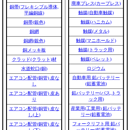
廃車プレス(カープレス)
銅帯(フレキシブル導体,
触媒(自動車触媒)
平編銅線)
触媒(ハニカム)
銅帯(銀色)
触媒(メタル)
銅網
触媒(マニホールド)
銅網(銀色)
触媒(トラック用)
銅メッキ板
触媒(ペレット)
クラッド(クラット)材
ロジウム
水道蛇口(銅)
自動車用 鉛バッテリー
エアコン配管(銅管) 皮な
(鉛蓄電池)
し
鉛バッテリー(バス,トラ
エアコン配管(銅管) 皮あ
ック用)
り
産業用(工業用) 鉛バッテ
エアコン配管(銅管) 皮な
リー(鉛蓄電池)
し(上)
フォークリフト用 鉛バ
エアコン配管(銅管) 皮な
ッテリー(鉛蓄電池)