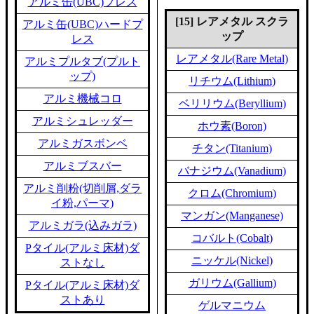
アルミ缶(UBC)プレス
[15] レアメタル スクラ
アルミ缶(UBC)ハードプ
ップ
レス
レアメタル(Rare Metal)
アルミプルタブ(プルト
ップ)
リチウム(Lithium)
アルミ機械コロ
ベリリウム(Beryllium)
アルミシュレッダー
ホウ素(Boron)
アルミガスボンベ
チタン(Titanium)
アルミブスバー
バナジウム(Vanadium)
アルミ削粉(切削屑,ダラ
クロム(Chromium)
イ粉,パーマ)
マンガン(Manganese)
アルミガラ(込みガラ)
コバルト(Cobalt)
Pタイル(アルミ床材)ダ
ニッケル(Nickel)
ストなし
ガリウム(Gallium)
Pタイル(アルミ床材)ダ
ストあり
ゲルマニウム