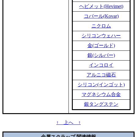
ヘビメット(Hevimet)
コバール(Kovar)
ニクロム
シリコンウェハー
金(ゴールド)
銀(シルバー)
インコロイ
アルニコ磁石
シリコン(インゴット)
マグネシウム合金
銀タングステン
↑ 上へ ↑
金属スクラップ 関連情報