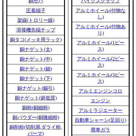
銅セパ
バイクスクラップ
圧着端子
アルミホイール(付物な
し)
架線(トロリー線)
アルミホイール(付物あ
溶接機先端チップ
り)
銅タコ(メッキ用ラック)
アルミホイール(1ピー
ス)
銅ナゲット(太)
アルミホイール(2ピー
銅ナゲット(中)
ス)
銅ナゲット(細)
アルミホイール(3ピー
銅ナゲット(下)
ス)
銅ナゲット(錫引)
アルミエンジンコロ
銅ナゲット(超低質)
エンジン
銅粉(銅細粉)
アルミラジエーター
銅パウダー(銅微細粉)
自動車シャーシ(足回り)
銅削粉(切削屑,ダライ粉,
廃車ガラ
パーマ)