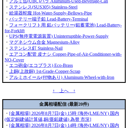
・
アルミ缶(UBC)バラ Aluminum-Used-Beverage-Can
・
ステンレス(SUS305) Stainless-Steel
・
給湯器蛇腹 Hot-Water-Supply-Bellows-Pipe
・
バッテリー端子鉛 Lead-Battery-Terminal
・
フォークリフト用 鉛バッテリー(鉛蓄電池) Lead-Battery-
for-Forklift
・
UPS(無停電電源装置) Uninterruptible-Power-Supply
・
マグネシウム合金 Magnesium-Alloy
・
ステンレス釘 Stainless-Nail
・
エアコン配管 皮ナシ Copper-Pipe-of-Air-Conditioner-with-
NO-Cover
・
エコ砲金(エコブラス) Eco-Brass
・
上銅(上故銅) 1st-Grade-Copper-Scrap
・
アルミホイール(付物あり) Aluminum-Wheel-with-Iron
↑ 上へ ↑
金属相場配信 (最新20件)
・
[金属相場] 2026年8月7日(金) 15時 [海外(LME/NY) 国内
(仮定銅建値計算値,銅/亜鉛建値) 為替 市況]
・
[金属相場] 2026年8月7日(金) 14時 [海外(LME/NY) 国内