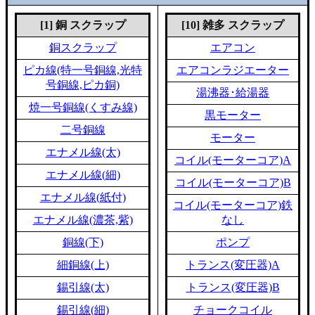
[1] 銅 スクラップ
[10] 雑多 スクラップ
銅スクラップ
エアコン
ピカ線(特一号銅線,光特
エアコンラジエーター
号銅線,ピカ銅)
湯沸器･給湯器
焼一号銅線(くすみ線)
黒モーター
二号銅線
モーター
エナメル線(太)
コイル(モーターコア)A
エナメル線(細)
コイル(モーターコア)B
エナメル線(紙付)
コイル(モーターコア)鉄
エナメル線(濃茶,紫)
なし
銅線(下)
ポンプ
細銅線(上)
トランス(変圧器)A
錫引線(太)
トランス(変圧器)B
錫引線(細)
チョークコイル