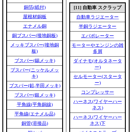
銅箔(紙付)
[11] 自動車 スクラップ
屋根材銅板
自動車ラジエーター
エナメル銅
半銅ラジエーター
銅ブスバー(接地銅板)
エバポレーター
メッキブスバー(接地銅
モーターやエンジンの雑
板)
多屑
ブスバー(錫メッキ)
ダイナモ(オルタネータ
ー)
ブスバー(ニッケルメッ
キ)
セルモーター(スタータ
ー)
ブスバー(鉛,半田メッキ)
コンプレッサー
ブスバー(銀メッキ)
ハーネス(ワイヤーハー
平角線(平角銅線)
ネス)
平角線(エナメル品)
ハーネス(ワイヤーハー
銅管(溶接品)
ネス)下