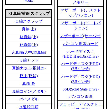
電線)
メモリー
マザーボード(デスクト
[3] 真鍮/黄銅 スクラップ
ップパソコン)
真鍮スクラップ
マザーボード(ノートパ
ソコン)
真鍮(上)
マザーボード(サーバー)
込真鍮(上)
パソコン拡張カード
込真鍮(下)
ハードディスク
込真鍮(込中,混真鍮)
(HDD,HardDiskDrive)
真鍮ナット
ハードディスク(HDD)
真鍮ナット(銅付き)
(3.5インチ)
棒中(棒鍮)
ハードディスク(HDD)
(2.5インチ)
真鍮 条
SSD(Solid State Drive)
真鍮コイン(メダル)
パソコン電源
バイメダル
フロッピーディスクドラ
水道蛇口類