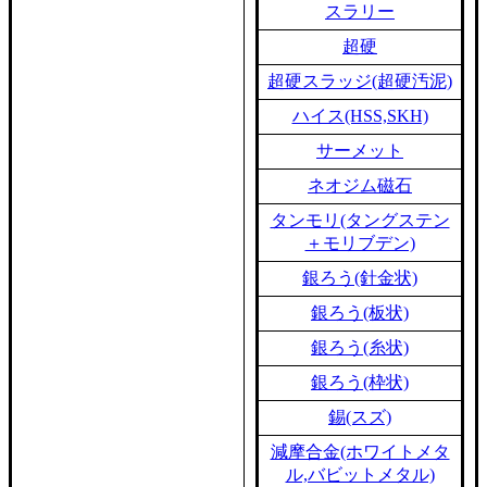
スラリー
超硬
超硬スラッジ(超硬汚泥)
ハイス(HSS,SKH)
サーメット
ネオジム磁石
タンモリ(タングステン
＋モリブデン)
銀ろう(針金状)
銀ろう(板状)
銀ろう(糸状)
銀ろう(枠状)
錫(スズ)
減摩合金(ホワイトメタ
ル,バビットメタル)