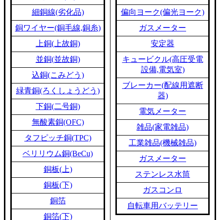
細銅線(劣化品)
偏向ヨーク(偏光ヨーク)
銅ワイヤー(銅毛線,銅糸)
ガスメーター
上銅(上故銅)
安定器
並銅(並故銅)
キュービクル(高圧受電
設備,電気室)
込銅(こみどう)
ブレーカー(配線用遮断
緑青銅(ろくしょうどう)
器)
下銅(二号銅)
電気メーター
無酸素銅(OFC)
雑品(家電雑品)
タフピッチ銅(TPC)
工業雑品(機械雑品)
ベリリウム銅(BeCu)
ガスメーター
銅板(上)
ステンレス水筒
銅板(下)
ガスコンロ
銅箔
自転車用バッテリー
銅箔(下)