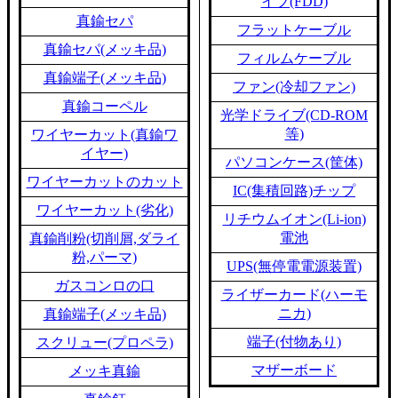
イブ(FDD)
真鍮セパ
フラットケーブル
真鍮セパ(メッキ品)
フィルムケーブル
真鍮端子(メッキ品)
ファン(冷却ファン)
真鍮コーペル
光学ドライブ(CD-ROM
等)
ワイヤーカット(真鍮ワ
イヤー)
パソコンケース(筐体)
ワイヤーカットのカット
IC(集積回路)チップ
ワイヤーカット(劣化)
リチウムイオン(Li-ion)
電池
真鍮削粉(切削屑,ダライ
粉,パーマ)
UPS(無停電電源装置)
ガスコンロの口
ライザーカード(ハーモ
ニカ)
真鍮端子(メッキ品)
端子(付物あり)
スクリュー(プロペラ)
マザーボード
メッキ真鍮