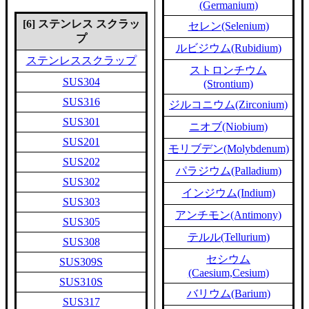
(Germanium)
[6] ステンレス スクラッ
セレン(Selenium)
プ
ルビジウム(Rubidium)
ステンレススクラップ
ストロンチウム
SUS304
(Strontium)
SUS316
ジルコニウム(Zirconium)
SUS301
ニオブ(Niobium)
SUS201
モリブデン(Molybdenum)
SUS202
パラジウム(Palladium)
SUS302
インジウム(Indium)
SUS303
アンチモン(Antimony)
SUS305
テルル(Tellurium)
SUS308
セシウム
SUS309S
(Caesium,Cesium)
SUS310S
バリウム(Barium)
SUS317