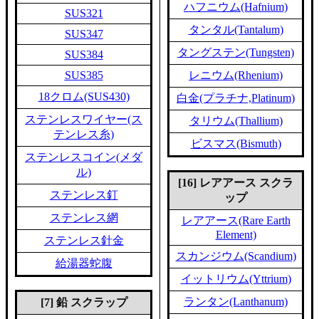
ハフニウム(Hafnium)
SUS321
タンタル(Tantalum)
SUS347
タングステン(Tungsten)
SUS384
SUS385
レニウム(Rhenium)
18クロム(SUS430)
白金(プラチナ,Platinum)
ステンレスワイヤー(ス
タリウム(Thallium)
テンレス糸)
ビスマス(Bismuth)
ステンレスコイン(メダ
ル)
[16] レアアース スクラ
ステンレス釘
ップ
ステンレス網
レアアース(Rare Earth
Element)
ステンレス針金
スカンジウム(Scandium)
給湯器蛇腹
イットリウム(Yttrium)
ランタン(Lanthanum)
[7] 鉛 スクラップ