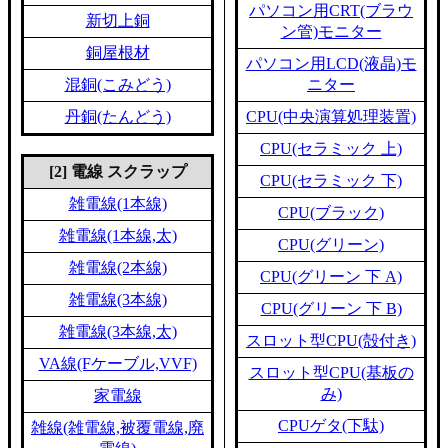
パソコン用CRT(ブラウ
新切上銅
ン管)モニター
銅屋根材
パソコン用LCD(液晶)モ
混銅(こみどう)
ニター
丹銅(たんどう)
CPU(中央演算処理装置)
CPU(セラミック 上)
[2] 電線 スクラップ
CPU(セラミック 下)
雑電線(1本線)
CPU(ブラック)
雑電線(1本線,太)
CPU(グリーン)
雑電線(2本線)
CPU(グリーン 下 A)
雑電線(3本線)
CPU(グリーン 下 B)
雑電線(3本線,太)
スロット型CPU(殻付き)
VA線(Fケーブル,VVF)
スロット型CPU(基板の
み)
家電線
CPUゲタ(下駄)
雑線(雑電線,被覆電線,廃