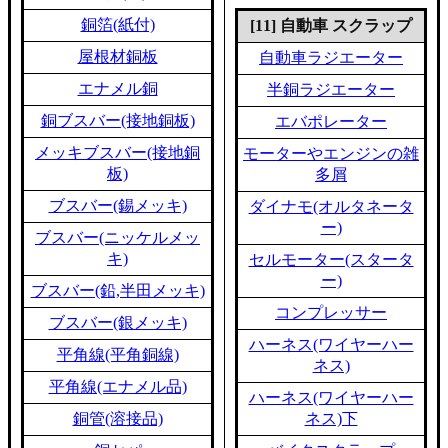
銅箔(紙付)
[11] 自動車 スクラップ
屋根材銅板
自動車ラジエーター
エナメル銅
半銅ラジエーター
銅ブスバー(接地銅板)
エバポレーター
メッキブスバー(接地銅
モーターやエンジンの雑
板)
多屑
ブスバー(錫メッキ)
ダイナモ(オルタネータ
ー)
ブスバー(ニッケルメッ
キ)
セルモーター(スタータ
ー)
ブスバー(鉛,半田メッキ)
コンプレッサー
ブスバー(銀メッキ)
ハーネス(ワイヤーハー
平角線(平角銅線)
ネス)
平角線(エナメル品)
ハーネス(ワイヤーハー
銅管(溶接品)
ネス)下