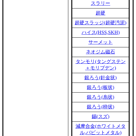
スラリー
超硬
超硬スラッジ(超硬汚泥)
ハイス(HSS,SKH)
サーメット
ネオジム磁石
タンモリ(タングステン
＋モリブデン)
銀ろう(針金状)
銀ろう(板状)
銀ろう(糸状)
銀ろう(枠状)
錫(スズ)
減摩合金(ホワイトメタ
ル,バビットメタル)