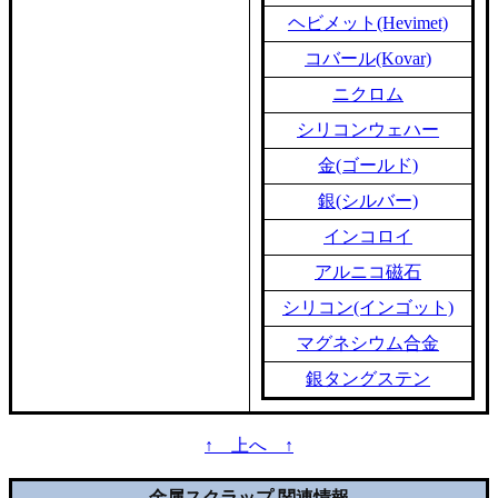
ヘビメット(Hevimet)
コバール(Kovar)
ニクロム
シリコンウェハー
金(ゴールド)
銀(シルバー)
インコロイ
アルニコ磁石
シリコン(インゴット)
マグネシウム合金
銀タングステン
↑ 上へ ↑
金属スクラップ 関連情報