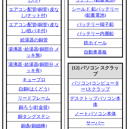
し(下)
シールド 鉛バッテリー
エアコン配管(銅管) 皮な
(鉛蓄電池)
し(ナット付)
バッテリー端子鉛
エアコン配管(銅管) 皮な
し(鉄バネ付)
バッテリー内層鉛
給湯器の銅管
鉄ホイール
湯沸器･給湯器(銅部分,メ
自動車基板
ッキ無)
湯沸器･給湯器(銅部分,メ
[12] パソコン スクラッ
ッキ有)
プ
キュープロ
パソコン(コンピュータ
白銅(はくどう)
ー)スクラップ
リードフレーム
デスクトップパソコン本
体
銅ろう(針金状)
ノートパソコン本体
銅タングステン
サーバー
銅条(銅細棒)