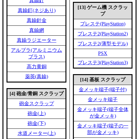
真鍮釘
[13] ゲーム機 スクラッ
真鍮釘(ネジあり)
プ
真鍮針金
プレステ(PlayStation)
真鍮網
プレステ2(PlayStation2)
真鍮ラジエーター
プレステ2(薄型モデル)
アルブラ(アルミニウム
PSX
ブラス)
プレステ3(PlayStation3)
高力黄銅
薬莢(真鍮)
[14] 基板 スクラップ
金メッキ端子(端子付)
[4] 砲金/青銅 スクラップ
金メッキ端子
砲金スクラップ
金メッキ端子(端子全体
砲金(上)
が金メッキ)
砲金(下)
金メッキ端子(端子の一
部が金メッキ)
水道メーター(上)