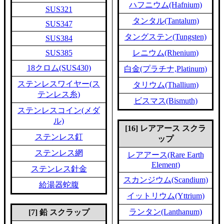
ハフニウム(Hafnium)
SUS321
タンタル(Tantalum)
SUS347
タングステン(Tungsten)
SUS384
SUS385
レニウム(Rhenium)
18クロム(SUS430)
白金(プラチナ,Platinum)
ステンレスワイヤー(ス
タリウム(Thallium)
テンレス糸)
ビスマス(Bismuth)
ステンレスコイン(メダ
ル)
[16] レアアース スクラ
ステンレス釘
ップ
ステンレス網
レアアース(Rare Earth
Element)
ステンレス針金
スカンジウム(Scandium)
給湯器蛇腹
イットリウム(Yttrium)
ランタン(Lanthanum)
[7] 鉛 スクラップ