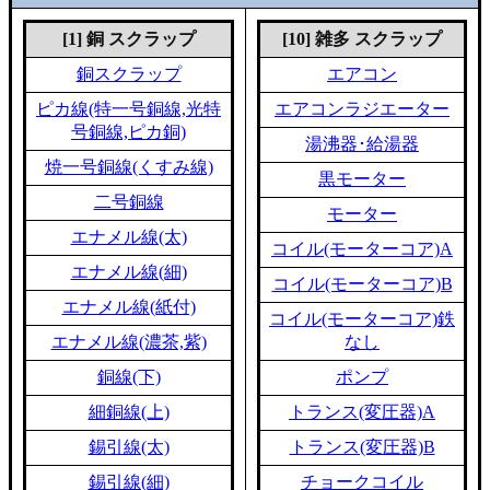
[1] 銅 スクラップ
[10] 雑多 スクラップ
銅スクラップ
エアコン
ピカ線(特一号銅線,光特
エアコンラジエーター
号銅線,ピカ銅)
湯沸器･給湯器
焼一号銅線(くすみ線)
黒モーター
二号銅線
モーター
エナメル線(太)
コイル(モーターコア)A
エナメル線(細)
コイル(モーターコア)B
エナメル線(紙付)
コイル(モーターコア)鉄
エナメル線(濃茶,紫)
なし
銅線(下)
ポンプ
細銅線(上)
トランス(変圧器)A
錫引線(太)
トランス(変圧器)B
錫引線(細)
チョークコイル