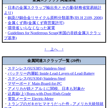
・
日本の金属スクラップ輸出先とその量(財務省貿易統計
より)
・
銅及び銅合金リサイクル原料分類基準(JIS H 2109, 2006)
・
金属くず商(金属くず商営業許可)
・
環境省 いらなくなった家電
・
Guidelines for Nonferrous Scrap(米国の非鉄金属スクラッ
プ基準)
↑ 上へ ↑
金属関連スクラップ一覧 (20件)
・
ステンレス(SUS385) Stainless-Steel
・
バッテリー内層鉛 Inside-Lead-Layers-of-Lead-Battery
・
ステンレス(SUS304) Stainless-Steel
・
マザーボード Main-Board-for-PC
・
アメリカが鉄とアルミに関税、日本も対象か
・
込真鍮(上) Brass-with-Dust-High-Grade
・
電気メーター Electric-Meter
・
トランプのガキがヒマそうだった件 - アメリカ大統領就