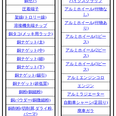
銅セパ
バイクスクラップ
圧着端子
アルミホイール(付物な
し)
架線(トロリー線)
アルミホイール(付物あ
溶接機先端チップ
り)
銅タコ(メッキ用ラック)
アルミホイール(1ピー
ス)
銅ナゲット(太)
アルミホイール(2ピー
銅ナゲット(中)
ス)
銅ナゲット(細)
アルミホイール(3ピー
銅ナゲット(下)
ス)
銅ナゲット(錫引)
アルミエンジンコロ
銅ナゲット(超低質)
エンジン
銅粉(銅細粉)
アルミラジエーター
銅パウダー(銅微細粉)
自動車シャーシ(足回り)
銅削粉(切削屑,ダライ粉,
廃車ガラ
パーマ)