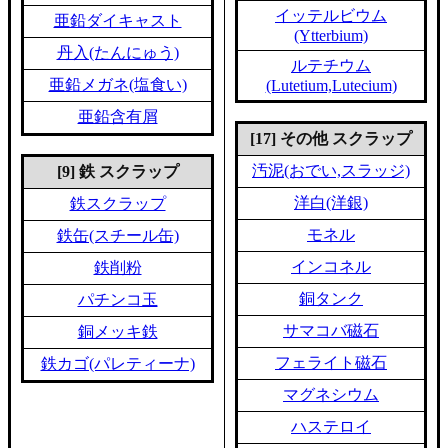
イッテルビウム
亜鉛ダイキャスト
(Ytterbium)
丹入(たんにゅう)
ルテチウム
亜鉛メガネ(塩食い)
(Lutetium,Lutecium)
亜鉛含有屑
[17] その他 スクラップ
汚泥(おでい,スラッジ)
[9] 鉄 スクラップ
洋白(洋銀)
鉄スクラップ
モネル
鉄缶(スチール缶)
インコネル
鉄削粉
銅タンク
パチンコ玉
サマコバ磁石
銅メッキ鉄
フェライト磁石
鉄カゴ(パレティーナ)
マグネシウム
ハステロイ