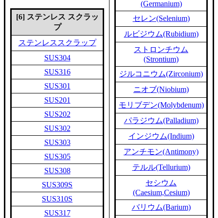
(Germanium)
[6] ステンレス スクラッ
セレン(Selenium)
プ
ルビジウム(Rubidium)
ステンレススクラップ
ストロンチウム
SUS304
(Strontium)
SUS316
ジルコニウム(Zirconium)
SUS301
ニオブ(Niobium)
SUS201
モリブデン(Molybdenum)
SUS202
パラジウム(Palladium)
SUS302
インジウム(Indium)
SUS303
アンチモン(Antimony)
SUS305
テルル(Tellurium)
SUS308
セシウム
SUS309S
(Caesium,Cesium)
SUS310S
バリウム(Barium)
SUS317