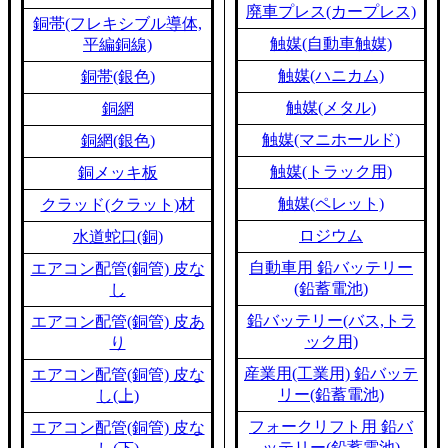
廃車プレス(カープレス)
銅帯(フレキシブル導体,
触媒(自動車触媒)
平編銅線)
触媒(ハニカム)
銅帯(銀色)
触媒(メタル)
銅網
触媒(マニホールド)
銅網(銀色)
触媒(トラック用)
銅メッキ板
触媒(ペレット)
クラッド(クラット)材
ロジウム
水道蛇口(銅)
自動車用 鉛バッテリー
エアコン配管(銅管) 皮な
(鉛蓄電池)
し
鉛バッテリー(バス,トラ
エアコン配管(銅管) 皮あ
ック用)
り
産業用(工業用) 鉛バッテ
エアコン配管(銅管) 皮な
リー(鉛蓄電池)
し(上)
フォークリフト用 鉛バ
エアコン配管(銅管) 皮な
ッテリー(鉛蓄電池)