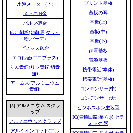
プリント基板
水道メーター(下)
基板の耳
メッキ砲金
基板(上)
バルブ砲金
基板(中)
砲金削粉(切削屑,ダライ
粉,パーマ)
基板(下)
ビスマス砲金
家電基板
エコ砲金(エコブラス)
電源基板
りん青銅(リン青銅,燐青
携帯電話(本体)
銅)
携帯電話(基板)
アームス(アルミニウム
コンデンサー(中)
青銅)
コンデンサー(大)
[5] アルミニウム スクラ
ビジネスホン主装置
ップ
IC(集積回路)長方形 セラ
アルミニウムスクラップ
ミック 紫
アルミインゴット(アル
IC(集積回路)長方形 セラ