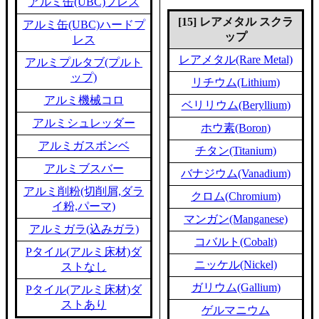
アルミ缶(UBC)プレス
[15] レアメタル スクラ
アルミ缶(UBC)ハードプ
ップ
レス
レアメタル(Rare Metal)
アルミプルタブ(プルト
ップ)
リチウム(Lithium)
アルミ機械コロ
ベリリウム(Beryllium)
アルミシュレッダー
ホウ素(Boron)
アルミガスボンベ
チタン(Titanium)
アルミブスバー
バナジウム(Vanadium)
アルミ削粉(切削屑,ダラ
クロム(Chromium)
イ粉,パーマ)
マンガン(Manganese)
アルミガラ(込みガラ)
コバルト(Cobalt)
Pタイル(アルミ床材)ダ
ニッケル(Nickel)
ストなし
ガリウム(Gallium)
Pタイル(アルミ床材)ダ
ストあり
ゲルマニウム