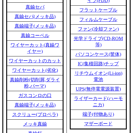
イブ(FDD)
真鍮セパ
フラットケーブル
真鍮セパ(メッキ品)
フィルムケーブル
真鍮端子(メッキ品)
ファン(冷却ファン)
真鍮コーペル
光学ドライブ(CD-ROM
等)
ワイヤーカット(真鍮ワ
イヤー)
パソコンケース(筐体)
ワイヤーカットのカット
IC(集積回路)チップ
ワイヤーカット(劣化)
リチウムイオン(Li-ion)
電池
真鍮削粉(切削屑,ダライ
粉,パーマ)
UPS(無停電電源装置)
ガスコンロの口
ライザーカード(ハーモ
ニカ)
真鍮端子(メッキ品)
端子(付物あり)
スクリュー(プロペラ)
マザーボード
メッキ真鍮