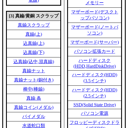
電線)
メモリー
マザーボード(デスクト
[3] 真鍮/黄銅 スクラップ
ップパソコン)
真鍮スクラップ
マザーボード(ノートパ
ソコン)
真鍮(上)
マザーボード(サーバー)
込真鍮(上)
パソコン拡張カード
込真鍮(下)
ハードディスク
込真鍮(込中,混真鍮)
(HDD,HardDiskDrive)
真鍮ナット
ハードディスク(HDD)
真鍮ナット(銅付き)
(3.5インチ)
棒中(棒鍮)
ハードディスク(HDD)
(2.5インチ)
真鍮 条
SSD(Solid State Drive)
真鍮コイン(メダル)
パソコン電源
バイメダル
フロッピーディスクドラ
水道蛇口類