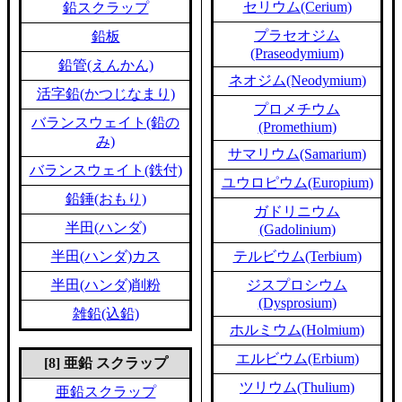
セリウム(Cerium)
鉛スクラップ
プラセオジム
鉛板
(Praseodymium)
鉛管(えんかん)
ネオジム(Neodymium)
活字鉛(かつじなまり)
プロメチウム
バランスウェイト(鉛の
(Promethium)
み)
サマリウム(Samarium)
バランスウェイト(鉄付)
ユウロピウム(Europium)
鉛錘(おもり)
ガドリニウム
半田(ハンダ)
(Gadolinium)
半田(ハンダ)カス
テルビウム(Terbium)
半田(ハンダ)削粉
ジスプロシウム
(Dysprosium)
雑鉛(込鉛)
ホルミウム(Holmium)
エルビウム(Erbium)
[8] 亜鉛 スクラップ
ツリウム(Thulium)
亜鉛スクラップ