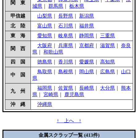
関 東
城県
｜
群馬県
｜
栃木県
甲信越
山梨県
｜
長野県
｜
新潟県
北 陸
富山県
｜
石川県
｜
福井県
東 海
愛知県
｜
岐阜県
｜
静岡県
｜
三重県
大阪府
｜
兵庫県
｜
京都府
｜
滋賀県
｜
奈良
関 西
県
｜
和歌山県
四 国
徳島県
｜
香川県
｜
愛媛県
｜
高知県
鳥取県
｜
島根県
｜
岡山県
｜
広島県
｜
山口
中 国
県
福岡県
｜
佐賀県
｜
長崎県
｜
大分県
｜
熊本
九 州
県
｜
宮崎県
｜
鹿児島県
沖 縄
沖縄県
↑ 上へ ↑
金属スクラップ一覧 (413件)