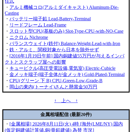
任式
・
アルミ機械コロ(アルミダイキャスト) Aluminum-Die-
Casting
・
バッテリー端子鉛 Lead-Battery-Terminal
・
リードフレーム Lead-Frame
・
スロット型CPU(基板のみ) Slot-Type-CPU-with-NO-Case
・
ニクロム Nichrome
・
バランスウェイト(鉄付) Balance-Weight-Lead-with-Iron
・
鉄・アルミ、関税対象から日本を除外せず
・
[2016年1月19日午前] 国内銅建値55万円が与えるインパ
クトとスクラップ屋への影響
・
キュービクル(高圧受電設備,電気室) Electric-Cubicle
・
金メッキ端子(端子全体が金メッキ) Gold-Plated-Terminal
・
CPU(グリーン 下 B) CPU-Green-Low-Grade-B
・
岡山の東内(トーナイ)さんと懸賞金50万円
↑ 上へ ↑
金属相場配信 (最新20件)
・
[金属相場] 2026年8月11日(火) 4時 [海外(LME/NY) 国内
(仮定銅建値計算値,銅/亜鉛建値) 為替 市況]