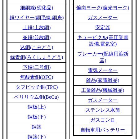
細銅線(劣化品)
偏向ヨーク(偏光ヨーク)
銅ワイヤー(銅毛線,銅糸)
ガスメーター
上銅(上故銅)
安定器
並銅(並故銅)
キュービクル(高圧受電
設備,電気室)
込銅(こみどう)
ブレーカー(配線用遮断
緑青銅(ろくしょうどう)
器)
下銅(二号銅)
電気メーター
無酸素銅(OFC)
雑品(家電雑品)
タフピッチ銅(TPC)
工業雑品(機械雑品)
ベリリウム銅(BeCu)
ガスメーター
銅板(上)
ステンレス水筒
銅板(下)
ガスコンロ
銅箔
自転車用バッテリー
銅箔(下)