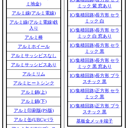
ミ地金)
ミック 紫 窓あり
アルミ線(アルミ電線)
IC(集積回路)長方形 セラ
ミック 白
アルミ線(アルミ電線)鉄
入り
IC(集積回路)長方形 セラ
ミック 白 窓あり
アルミ棒
IC(集積回路)長方形 セラ
アルミホイール
ミック 黒
アルミサッシビスなし
IC(集積回路)長方形 セラ
アルミサッシビスあり
ミック 黒 窓あり
アルミリム
IC(集積回路)長方形 プラ
スチック 黒
アルミヒートシンク
IC(集積回路)正方形 セラ
アルミ鍋(上)
ミック 黒
アルミ鍋(下)
IC(集積回路)正方形 プラ
アルミ印刷版(PS版)
スチック 黒
アルミ缶(UBC)バラ
基板金メッキ端子