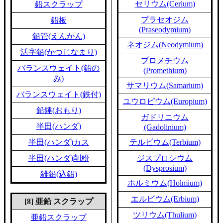
セリウム(Cerium)
鉛スクラップ
プラセオジム
鉛板
(Praseodymium)
鉛管(えんかん)
ネオジム(Neodymium)
活字鉛(かつじなまり)
プロメチウム
バランスウェイト(鉛の
(Promethium)
み)
サマリウム(Samarium)
バランスウェイト(鉄付)
ユウロピウム(Europium)
鉛錘(おもり)
ガドリニウム
半田(ハンダ)
(Gadolinium)
半田(ハンダ)カス
テルビウム(Terbium)
半田(ハンダ)削粉
ジスプロシウム
(Dysprosium)
雑鉛(込鉛)
ホルミウム(Holmium)
エルビウム(Erbium)
[8] 亜鉛 スクラップ
ツリウム(Thulium)
亜鉛スクラップ