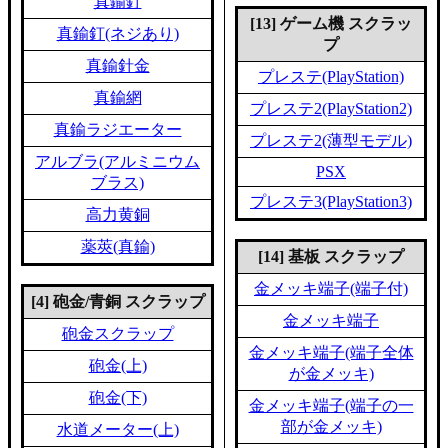
真鍮釘
[13] ゲーム機 スクラッ
真鍮釘(ネジあり)
プ
真鍮針金
プレステ(PlayStation)
真鍮網
プレステ2(PlayStation2)
真鍮ラジエーター
プレステ2(薄型モデル)
アルブラ(アルミニウム
PSX
ブラス)
プレステ3(PlayStation3)
高力黄銅
薬莢(真鍮)
[14] 基板 スクラップ
金メッキ端子(端子付)
[4] 砲金/青銅 スクラップ
金メッキ端子
砲金スクラップ
金メッキ端子(端子全体
砲金(上)
が金メッキ)
砲金(下)
金メッキ端子(端子の一
部が金メッキ)
水道メーター(上)