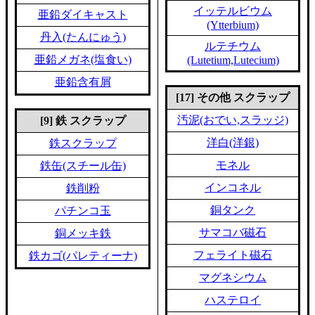
イッテルビウム
亜鉛ダイキャスト
(Ytterbium)
丹入(たんにゅう)
ルテチウム
亜鉛メガネ(塩食い)
(Lutetium,Lutecium)
亜鉛含有屑
[17] その他 スクラップ
汚泥(おでい,スラッジ)
[9] 鉄 スクラップ
洋白(洋銀)
鉄スクラップ
モネル
鉄缶(スチール缶)
インコネル
鉄削粉
銅タンク
パチンコ玉
サマコバ磁石
銅メッキ鉄
フェライト磁石
鉄カゴ(パレティーナ)
マグネシウム
ハステロイ