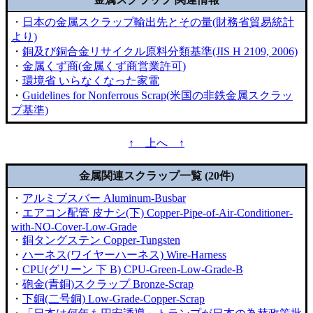
・
日本の金属スクラップ輸出先とその量(財務省貿易統計
より)
・
銅及び銅合金リサイクル原料分類基準(JIS H 2109, 2006)
・
金属くず商(金属くず商営業許可)
・
環境省 いらなくなった家電
・
Guidelines for Nonferrous Scrap(米国の非鉄金属スクラッ
プ基準)
↑ 上へ ↑
金属関連スクラップ一覧 (20件)
・
アルミブスバー Aluminum-Busbar
・
エアコン配管 皮ナシ(下) Copper-Pipe-of-Air-Conditioner-
with-NO-Cover-Low-Grade
・
銅タングステン Copper-Tungsten
・
ハーネス(ワイヤーハーネス) Wire-Harness
・
CPU(グリーン 下 B) CPU-Green-Low-Grade-B
・
砲金(青銅)スクラップ Bronze-Scrap
・
下銅(二号銅) Low-Grade-Copper-Scrap