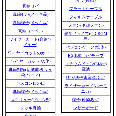
イブ(FDD)
真鍮セパ
フラットケーブル
真鍮セパ(メッキ品)
フィルムケーブル
真鍮端子(メッキ品)
ファン(冷却ファン)
真鍮コーペル
光学ドライブ(CD-ROM
等)
ワイヤーカット(真鍮ワ
イヤー)
パソコンケース(筐体)
ワイヤーカットのカット
IC(集積回路)チップ
ワイヤーカット(劣化)
リチウムイオン(Li-ion)
電池
真鍮削粉(切削屑,ダライ
粉,パーマ)
UPS(無停電電源装置)
ガスコンロの口
ライザーカード(ハーモ
ニカ)
真鍮端子(メッキ品)
端子(付物あり)
スクリュー(プロペラ)
マザーボード
メッキ真鍮