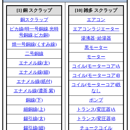
[1] 銅 スクラップ
[10] 雑多 スクラップ
銅スクラップ
エアコン
ピカ線(特一号銅線,光特
エアコンラジエーター
号銅線,ピカ銅)
湯沸器･給湯器
焼一号銅線(くすみ線)
黒モーター
二号銅線
モーター
エナメル線(太)
コイル(モーターコア)A
エナメル線(細)
コイル(モーターコア)B
エナメル線(紙付)
コイル(モーターコア)鉄
エナメル線(濃茶,紫)
なし
銅線(下)
ポンプ
細銅線(上)
トランス(変圧器)A
錫引線(太)
トランス(変圧器)B
錫引線(細)
チョークコイル