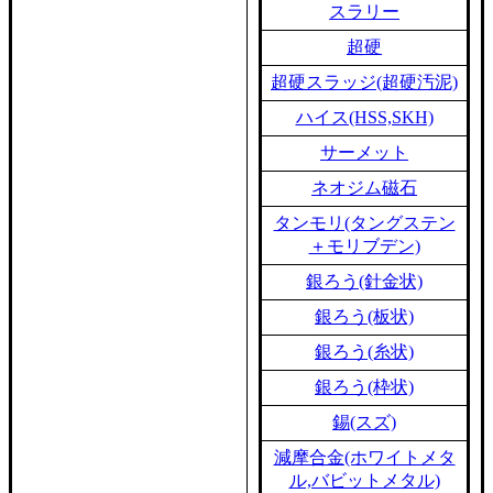
スラリー
超硬
超硬スラッジ(超硬汚泥)
ハイス(HSS,SKH)
サーメット
ネオジム磁石
タンモリ(タングステン
＋モリブデン)
銀ろう(針金状)
銀ろう(板状)
銀ろう(糸状)
銀ろう(枠状)
錫(スズ)
減摩合金(ホワイトメタ
ル,バビットメタル)