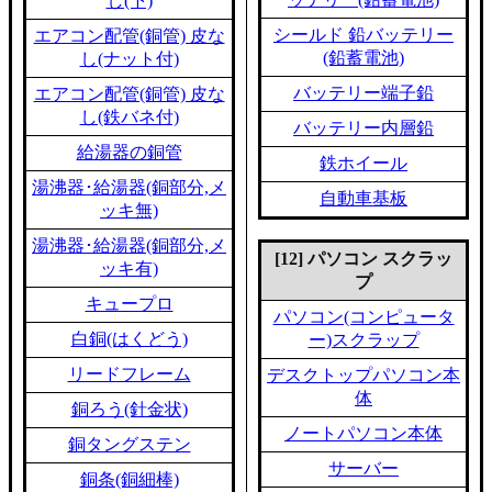
し(下)
シールド 鉛バッテリー
エアコン配管(銅管) 皮な
(鉛蓄電池)
し(ナット付)
バッテリー端子鉛
エアコン配管(銅管) 皮な
し(鉄バネ付)
バッテリー内層鉛
給湯器の銅管
鉄ホイール
湯沸器･給湯器(銅部分,メ
自動車基板
ッキ無)
湯沸器･給湯器(銅部分,メ
[12] パソコン スクラッ
ッキ有)
プ
キュープロ
パソコン(コンピュータ
白銅(はくどう)
ー)スクラップ
リードフレーム
デスクトップパソコン本
体
銅ろう(針金状)
ノートパソコン本体
銅タングステン
サーバー
銅条(銅細棒)