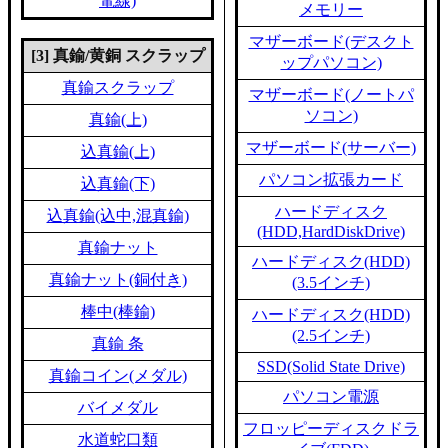
電線)
メモリー
マザーボード(デスクト
[3] 真鍮/黄銅 スクラップ
ップパソコン)
真鍮スクラップ
マザーボード(ノートパ
ソコン)
真鍮(上)
マザーボード(サーバー)
込真鍮(上)
パソコン拡張カード
込真鍮(下)
ハードディスク
込真鍮(込中,混真鍮)
(HDD,HardDiskDrive)
真鍮ナット
ハードディスク(HDD)
真鍮ナット(銅付き)
(3.5インチ)
棒中(棒鍮)
ハードディスク(HDD)
(2.5インチ)
真鍮 条
SSD(Solid State Drive)
真鍮コイン(メダル)
パソコン電源
バイメダル
フロッピーディスクドラ
水道蛇口類