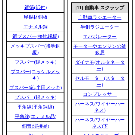
銅箔(紙付)
[11] 自動車 スクラップ
屋根材銅板
自動車ラジエーター
エナメル銅
半銅ラジエーター
銅ブスバー(接地銅板)
エバポレーター
メッキブスバー(接地銅
モーターやエンジンの雑
板)
多屑
ブスバー(錫メッキ)
ダイナモ(オルタネータ
ー)
ブスバー(ニッケルメッ
キ)
セルモーター(スタータ
ー)
ブスバー(鉛,半田メッキ)
コンプレッサー
ブスバー(銀メッキ)
ハーネス(ワイヤーハー
平角線(平角銅線)
ネス)
平角線(エナメル品)
ハーネス(ワイヤーハー
銅管(溶接品)
ネス)下