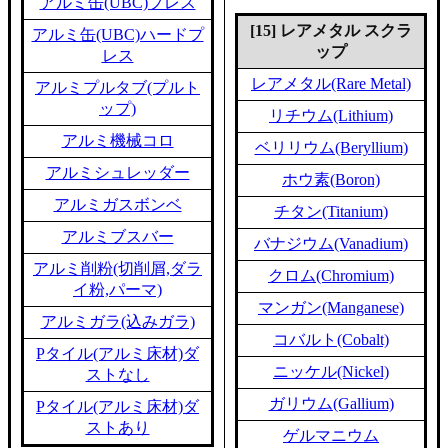
アルミ缶(UBC)プレス
[15] レアメタル スクラ
アルミ缶(UBC)ハードプ
ップ
レス
レアメタル(Rare Metal)
アルミプルタブ(プルト
ップ)
リチウム(Lithium)
アルミ機械コロ
ベリリウム(Beryllium)
アルミシュレッダー
ホウ素(Boron)
アルミガスボンベ
チタン(Titanium)
アルミブスバー
バナジウム(Vanadium)
アルミ削粉(切削屑,ダラ
クロム(Chromium)
イ粉,パーマ)
マンガン(Manganese)
アルミガラ(込みガラ)
コバルト(Cobalt)
Pタイル(アルミ床材)ダ
ニッケル(Nickel)
ストなし
ガリウム(Gallium)
Pタイル(アルミ床材)ダ
ストあり
ゲルマニウム