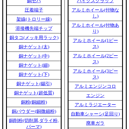
銅セパ
バイクスクラップ
圧着端子
アルミホイール(付物な
し)
架線(トロリー線)
アルミホイール(付物あ
溶接機先端チップ
り)
銅タコ(メッキ用ラック)
アルミホイール(1ピー
ス)
銅ナゲット(太)
アルミホイール(2ピー
銅ナゲット(中)
ス)
銅ナゲット(細)
アルミホイール(3ピー
銅ナゲット(下)
ス)
銅ナゲット(錫引)
アルミエンジンコロ
銅ナゲット(超低質)
エンジン
銅粉(銅細粉)
アルミラジエーター
銅パウダー(銅微細粉)
自動車シャーシ(足回り)
銅削粉(切削屑,ダライ粉,
廃車ガラ
パーマ)