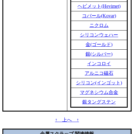
ヘビメット(Hevimet)
コバール(Kovar)
ニクロム
シリコンウェハー
金(ゴールド)
銀(シルバー)
インコロイ
アルニコ磁石
シリコン(インゴット)
マグネシウム合金
銀タングステン
↑ 上へ ↑
金属スクラップ 関連情報