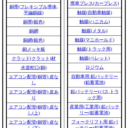
廃車プレス(カープレス)
銅帯(フレキシブル導体,
触媒(自動車触媒)
平編銅線)
触媒(ハニカム)
銅帯(銀色)
触媒(メタル)
銅網
触媒(マニホールド)
銅網(銀色)
触媒(トラック用)
銅メッキ板
触媒(ペレット)
クラッド(クラット)材
ロジウム
水道蛇口(銅)
自動車用 鉛バッテリー
エアコン配管(銅管) 皮な
(鉛蓄電池)
し
鉛バッテリー(バス,トラ
エアコン配管(銅管) 皮あ
ック用)
り
産業用(工業用) 鉛バッテ
エアコン配管(銅管) 皮な
リー(鉛蓄電池)
し(上)
フォークリフト用 鉛バ
エアコン配管(銅管) 皮な
ッテリー(鉛蓄電池)