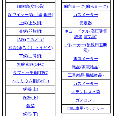
細銅線(劣化品)
偏向ヨーク(偏光ヨーク)
銅ワイヤー(銅毛線,銅糸)
ガスメーター
上銅(上故銅)
安定器
並銅(並故銅)
キュービクル(高圧受電
設備,電気室)
込銅(こみどう)
ブレーカー(配線用遮断
緑青銅(ろくしょうどう)
器)
下銅(二号銅)
電気メーター
無酸素銅(OFC)
雑品(家電雑品)
タフピッチ銅(TPC)
工業雑品(機械雑品)
ベリリウム銅(BeCu)
ガスメーター
銅板(上)
ステンレス水筒
銅板(下)
ガスコンロ
銅箔
自転車用バッテリー
銅箔(下)