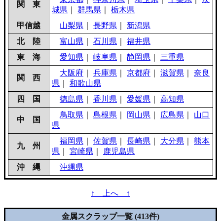
関 東
城県
｜
群馬県
｜
栃木県
甲信越
山梨県
｜
長野県
｜
新潟県
北 陸
富山県
｜
石川県
｜
福井県
東 海
愛知県
｜
岐阜県
｜
静岡県
｜
三重県
大阪府
｜
兵庫県
｜
京都府
｜
滋賀県
｜
奈良
関 西
県
｜
和歌山県
四 国
徳島県
｜
香川県
｜
愛媛県
｜
高知県
鳥取県
｜
島根県
｜
岡山県
｜
広島県
｜
山口
中 国
県
福岡県
｜
佐賀県
｜
長崎県
｜
大分県
｜
熊本
九 州
県
｜
宮崎県
｜
鹿児島県
沖 縄
沖縄県
↑ 上へ ↑
金属スクラップ一覧 (413件)