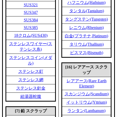
ハフニウム(Hafnium)
SUS321
タンタル(Tantalum)
SUS347
タングステン(Tungsten)
SUS384
SUS385
レニウム(Rhenium)
18クロム(SUS430)
白金(プラチナ,Platinum)
ステンレスワイヤー(ス
タリウム(Thallium)
テンレス糸)
ビスマス(Bismuth)
ステンレスコイン(メダ
ル)
[16] レアアース スクラ
ステンレス釘
ップ
ステンレス網
レアアース(Rare Earth
Element)
ステンレス針金
スカンジウム(Scandium)
給湯器蛇腹
イットリウム(Yttrium)
ランタン(Lanthanum)
[7] 鉛 スクラップ