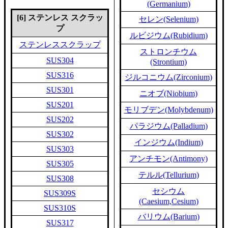
(Germanium)
[6] ステンレス スクラッ
セレン(Selenium)
プ
ルビジウム(Rubidium)
ステンレススクラップ
ストロンチウム
SUS304
(Strontium)
SUS316
ジルコニウム(Zirconium)
SUS301
ニオブ(Niobium)
SUS201
モリブデン(Molybdenum)
SUS202
パラジウム(Palladium)
SUS302
インジウム(Indium)
SUS303
アンチモン(Antimony)
SUS305
テルル(Tellurium)
SUS308
セシウム
SUS309S
(Caesium,Cesium)
SUS310S
バリウム(Barium)
SUS317