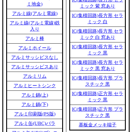
ミ地金)
ミック 紫 窓あり
アルミ線(アルミ電線)
IC(集積回路)長方形 セラ
ミック 白
アルミ線(アルミ電線)鉄
入り
IC(集積回路)長方形 セラ
ミック 白 窓あり
アルミ棒
IC(集積回路)長方形 セラ
アルミホイール
ミック 黒
アルミサッシビスなし
IC(集積回路)長方形 セラ
アルミサッシビスあり
ミック 黒 窓あり
アルミリム
IC(集積回路)長方形 プラ
スチック 黒
アルミヒートシンク
IC(集積回路)正方形 セラ
アルミ鍋(上)
ミック 黒
アルミ鍋(下)
IC(集積回路)正方形 プラ
アルミ印刷版(PS版)
スチック 黒
アルミ缶(UBC)バラ
基板金メッキ端子