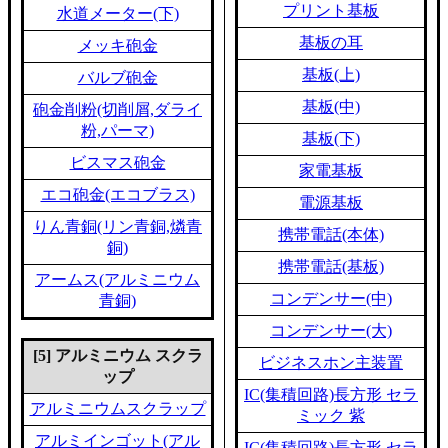
プリント基板
水道メーター(下)
基板の耳
メッキ砲金
基板(上)
バルブ砲金
基板(中)
砲金削粉(切削屑,ダライ
粉,パーマ)
基板(下)
ビスマス砲金
家電基板
エコ砲金(エコブラス)
電源基板
りん青銅(リン青銅,燐青
携帯電話(本体)
銅)
携帯電話(基板)
アームス(アルミニウム
コンデンサー(中)
青銅)
コンデンサー(大)
[5] アルミニウム スクラ
ビジネスホン主装置
ップ
IC(集積回路)長方形 セラ
アルミニウムスクラップ
ミック 紫
アルミインゴット(アル
IC(集積回路)長方形 セラ