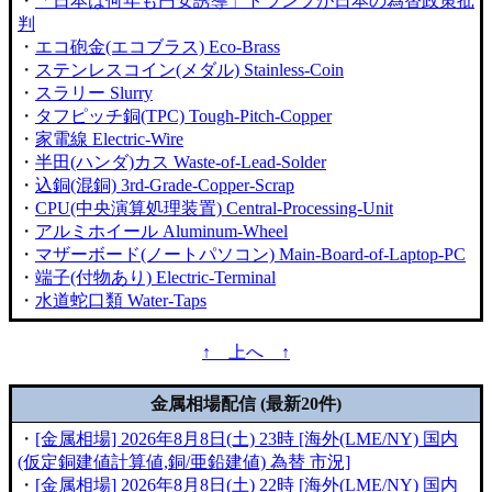
・
「日本は何年も円安誘導」トランプが日本の為替政策批
判
・
エコ砲金(エコブラス) Eco-Brass
・
ステンレスコイン(メダル) Stainless-Coin
・
スラリー Slurry
・
タフピッチ銅(TPC) Tough-Pitch-Copper
・
家電線 Electric-Wire
・
半田(ハンダ)カス Waste-of-Lead-Solder
・
込銅(混銅) 3rd-Grade-Copper-Scrap
・
CPU(中央演算処理装置) Central-Processing-Unit
・
アルミホイール Aluminum-Wheel
・
マザーボード(ノートパソコン) Main-Board-of-Laptop-PC
・
端子(付物あり) Electric-Terminal
・
水道蛇口類 Water-Taps
↑ 上へ ↑
金属相場配信 (最新20件)
・
[金属相場] 2026年8月8日(土) 23時 [海外(LME/NY) 国内
(仮定銅建値計算値,銅/亜鉛建値) 為替 市況]
・
[金属相場] 2026年8月8日(土) 22時 [海外(LME/NY) 国内