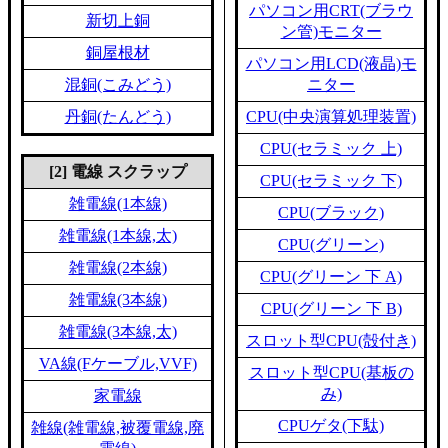
パソコン用CRT(ブラウ
新切上銅
ン管)モニター
銅屋根材
パソコン用LCD(液晶)モ
混銅(こみどう)
ニター
丹銅(たんどう)
CPU(中央演算処理装置)
CPU(セラミック 上)
[2] 電線 スクラップ
CPU(セラミック 下)
雑電線(1本線)
CPU(ブラック)
雑電線(1本線,太)
CPU(グリーン)
雑電線(2本線)
CPU(グリーン 下 A)
雑電線(3本線)
CPU(グリーン 下 B)
雑電線(3本線,太)
スロット型CPU(殻付き)
VA線(Fケーブル,VVF)
スロット型CPU(基板の
み)
家電線
CPUゲタ(下駄)
雑線(雑電線,被覆電線,廃