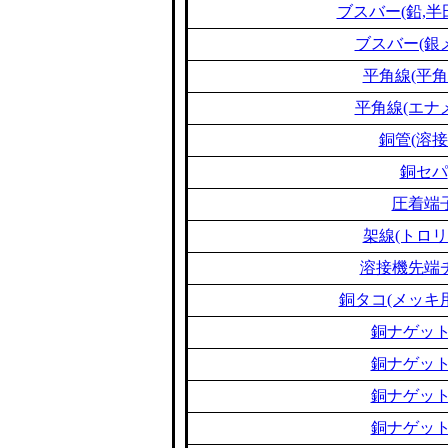
ブスバー(鉛,半
ブスバー(銀
平角線(平角
平角線(エナ
銅管(溶接
銅セパ
圧着端
架線(トロリ
溶接機先端
銅タコ(メッキ
銅ナゲット
銅ナゲット
銅ナゲット
銅ナゲット