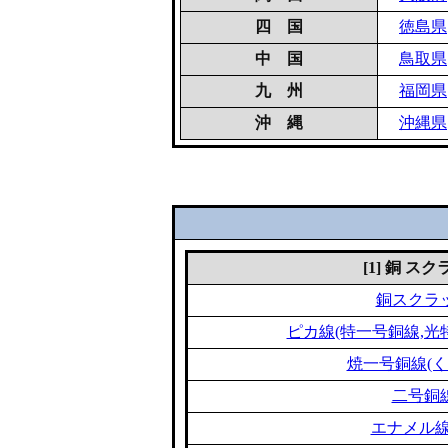
四 国
徳島県
中 国
鳥取県
九 州
福岡県
沖 縄
沖縄県
[1] 銅 ス
銅スクラ
ピカ線(特一号銅線,光
焼一号銅線(く
二号銅
エナメル線