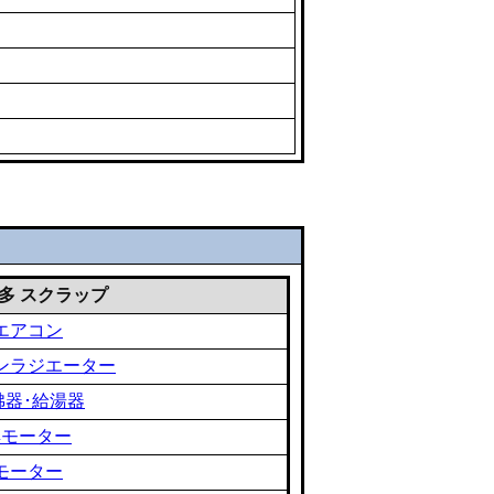
 雑多 スクラップ
エアコン
ンラジエーター
沸器･給湯器
黒モーター
モーター