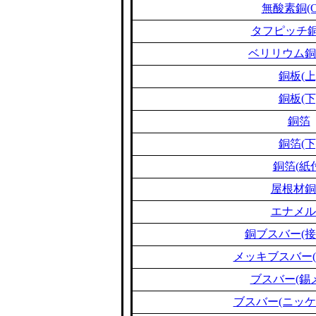
無酸素銅(O
タフピッチ銅(
ベリリウム銅(B
銅板(上
銅板(下
銅箔
銅箔(下
銅箔(紙
屋根材銅
エナメル
銅ブスバー(接
メッキブスバー(
ブスバー(錫
ブスバー(ニッケ