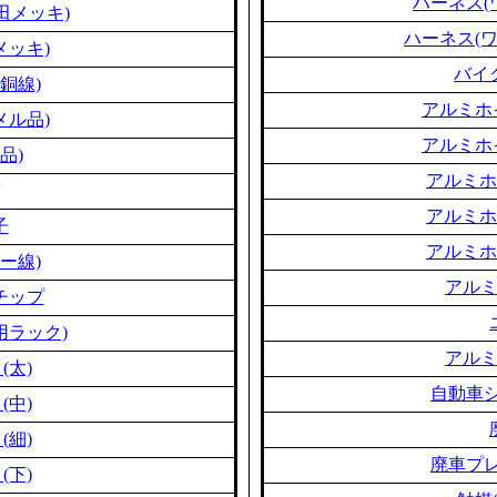
ハーネス(
田メッキ)
ハーネス(
メッキ)
バイ
銅線)
アルミホ
メル品)
アルミホ
品)
アルミホ
アルミホ
子
アルミホ
ー線)
アル
チップ
用ラック)
アル
(太)
自動車シ
(中)
(細)
廃車プレ
(下)