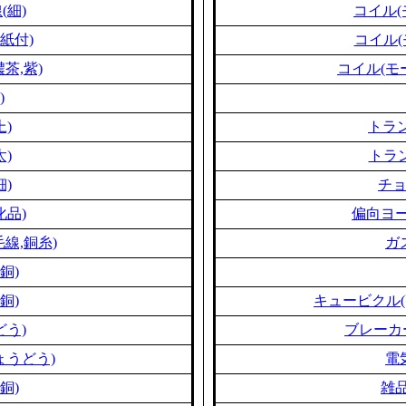
(細)
コイル(
紙付)
コイル(
茶,紫)
コイル(モ
)
上)
トラン
太)
トラン
細)
チ
化品)
偏向ヨー
線,銅糸)
ガ
銅)
銅)
キュービクル(
どう)
ブレーカ
ょうどう)
電
銅)
雑品