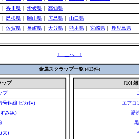
｜
香川県
｜
愛媛県
｜
高知県
｜
島根県
｜
岡山県
｜
広島県
｜
山口県
｜
佐賀県
｜
長崎県
｜
大分県
｜
熊本県
｜
宮崎県
｜
鹿児島県
↑ 上へ ↑
金属スクラップ一覧 (413件)
クラップ
[10]
ップ
特号銅線,ピカ銅)
エアコ
すみ線)
湯
線
(太)