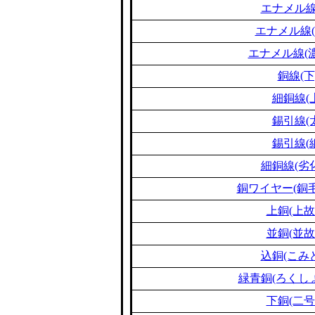
エナメル線
エナメル線(
エナメル線(濃
銅線(下
細銅線(
錫引線(
錫引線(
細銅線(劣
銅ワイヤー(銅毛
上銅(上故
並銅(並故
込銅(こみ
緑青銅(ろくし
下銅(二号