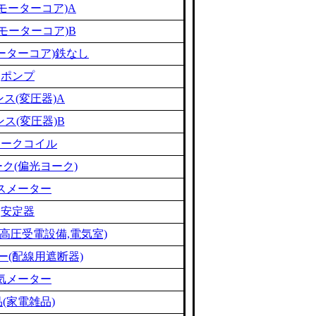
モーターコア)A
モーターコア)B
ーターコア)鉄なし
ポンプ
ス(変圧器)A
ス(変圧器)B
ョークコイル
ク(偏光ヨーク)
スメーター
安定器
高圧受電設備,電気室)
ー(配線用遮断器)
気メーター
(家電雑品)