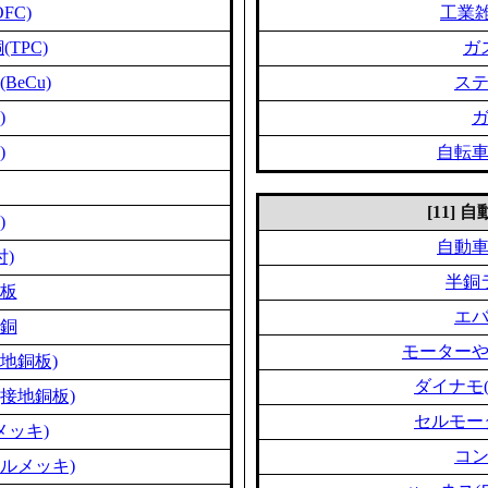
FC)
工業雑
TPC)
ガ
eCu)
ス
)
)
自転
[11]
)
自動
付)
半銅
板
エ
銅
モーター
地銅板)
ダイナモ
接地銅板)
セルモー
メッキ)
コ
ルメッキ)