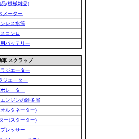
品(機械雑品)
スメーター
テンレス水筒
ガスコンロ
車用バッテリー
 自動車 スクラップ
車ラジエーター
ラジエーター
バポレーター
やエンジンの雑多屑
(オルタネーター)
ター(スターター)
ンプレッサー