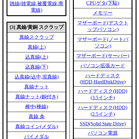
CPUゲタ(下駄)
雑線(雑電線,被覆電線,廃
電線)
メモリー
マザーボード(デスクト
[3] 真鍮/黄銅 スクラップ
ップパソコン)
真鍮スクラップ
マザーボード(ノートパ
ソコン)
真鍮(上)
マザーボード(サーバー)
込真鍮(上)
パソコン拡張カード
込真鍮(下)
ハードディスク
込真鍮(込中,混真鍮)
(HDD,HardDiskDrive)
真鍮ナット
ハードディスク(HDD)
真鍮ナット(銅付き)
(3.5インチ)
棒中(棒鍮)
ハードディスク(HDD)
(2.5インチ)
真鍮 条
SSD(Solid State Drive)
真鍮コイン(メダル)
パソコン電源
バイメダル