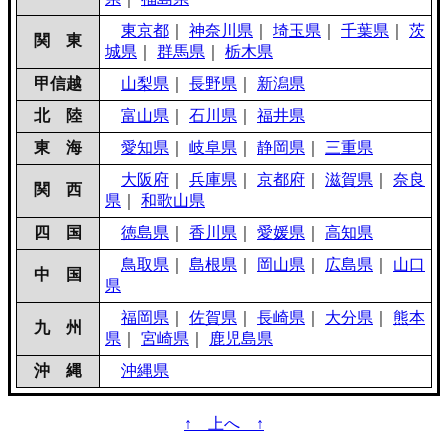
東京都
｜
神奈川県
｜
埼玉県
｜
千葉県
｜
茨
関 東
城県
｜
群馬県
｜
栃木県
甲信越
山梨県
｜
長野県
｜
新潟県
北 陸
富山県
｜
石川県
｜
福井県
東 海
愛知県
｜
岐阜県
｜
静岡県
｜
三重県
大阪府
｜
兵庫県
｜
京都府
｜
滋賀県
｜
奈良
関 西
県
｜
和歌山県
四 国
徳島県
｜
香川県
｜
愛媛県
｜
高知県
鳥取県
｜
島根県
｜
岡山県
｜
広島県
｜
山口
中 国
県
福岡県
｜
佐賀県
｜
長崎県
｜
大分県
｜
熊本
九 州
県
｜
宮崎県
｜
鹿児島県
沖 縄
沖縄県
↑ 上へ ↑