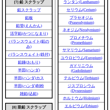
ランタン(Lanthanum)
[7] 鉛 スクラップ
セリウム(Cerium)
鉛スクラップ
プラセオジム
鉛板
(Praseodymium)
鉛管(えんかん)
ネオジム(Neodymium)
活字鉛(かつじなまり)
プロメチウム
バランスウェイト(鉛の
(Promethium)
み)
サマリウム(Samarium)
バランスウェイト(鉄付)
ユウロピウム(Europium)
鉛錘(おもり)
ガドリニウム
半田(ハンダ)
(Gadolinium)
半田(ハンダ)カス
テルビウム(Terbium)
半田(ハンダ)削粉
ジスプロシウム
(Dysprosium)
雑鉛(込鉛)
ホルミウム(Holmium)
エルビウム(Erbium)
[8] 亜鉛 スクラップ