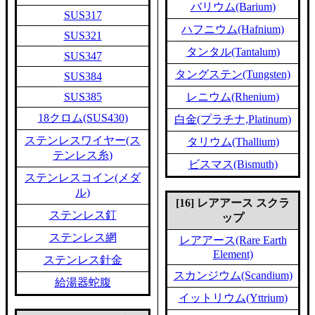
バリウム(Barium)
SUS317
ハフニウム(Hafnium)
SUS321
タンタル(Tantalum)
SUS347
タングステン(Tungsten)
SUS384
SUS385
レニウム(Rhenium)
18クロム(SUS430)
白金(プラチナ,Platinum)
ステンレスワイヤー(ス
タリウム(Thallium)
テンレス糸)
ビスマス(Bismuth)
ステンレスコイン(メダ
ル)
[16] レアアース スクラ
ステンレス釘
ップ
ステンレス網
レアアース(Rare Earth
Element)
ステンレス針金
スカンジウム(Scandium)
給湯器蛇腹
イットリウム(Yttrium)