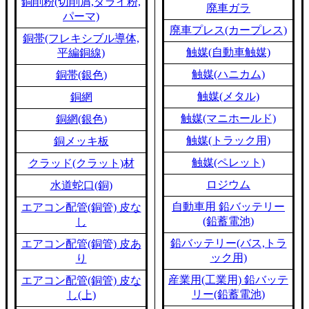
銅削粉(切削屑,ダライ粉,
廃車ガラ
パーマ)
廃車プレス(カープレス)
銅帯(フレキシブル導体,
触媒(自動車触媒)
平編銅線)
触媒(ハニカム)
銅帯(銀色)
触媒(メタル)
銅網
触媒(マニホールド)
銅網(銀色)
触媒(トラック用)
銅メッキ板
触媒(ペレット)
クラッド(クラット)材
ロジウム
水道蛇口(銅)
自動車用 鉛バッテリー
エアコン配管(銅管) 皮な
(鉛蓄電池)
し
鉛バッテリー(バス,トラ
エアコン配管(銅管) 皮あ
ック用)
り
産業用(工業用) 鉛バッテ
エアコン配管(銅管) 皮な
リー(鉛蓄電池)
し(上)