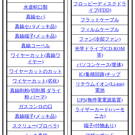
フロッピーディスクドラ
水道蛇口類
イブ(FDD)
真鍮セパ
フラットケーブル
真鍮セパ(メッキ品)
フィルムケーブル
真鍮端子(メッキ品)
ファン(冷却ファン)
真鍮コーペル
光学ドライブ(CD-ROM
等)
ワイヤーカット(真鍮ワ
イヤー)
パソコンケース(筐体)
ワイヤーカットのカット
IC(集積回路)チップ
ワイヤーカット(劣化)
リチウムイオン(Li-ion)
電池
真鍮削粉(切削屑,ダライ
粉,パーマ)
UPS(無停電電源装置)
ガスコンロの口
ライザーカード(ハーモ
ニカ)
真鍮端子(メッキ品)
端子(付物あり)
スクリュー(プロペラ)