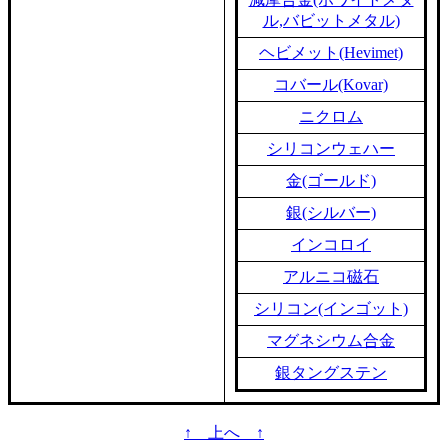
ル,バビットメタル)
ヘビメット(Hevimet)
コバール(Kovar)
ニクロム
シリコンウェハー
金(ゴールド)
銀(シルバー)
インコロイ
アルニコ磁石
シリコン(インゴット)
マグネシウム合金
銀タングステン
↑ 上へ ↑