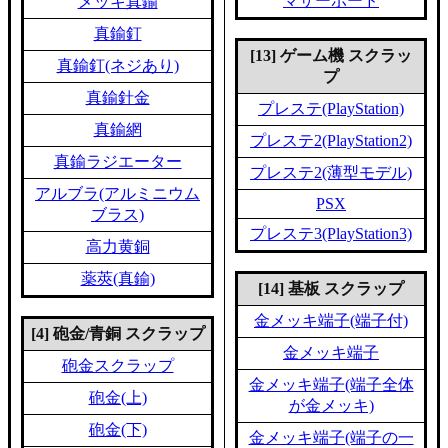
マザーボード
メッキ真鍮
真鍮釘
[13] ゲーム機 スクラッ
真鍮釘(ネジあり)
プ
真鍮針金
プレステ(PlayStation)
真鍮網
プレステ2(PlayStation2)
真鍮ラジエーター
プレステ2(薄型モデル)
アルブラ(アルミニウム
PSX
ブラス)
プレステ3(PlayStation3)
高力黄銅
薬莢(真鍮)
[14] 基板 スクラップ
金メッキ端子(端子付)
[4] 砲金/青銅 スクラップ
金メッキ端子
砲金スクラップ
金メッキ端子(端子全体
砲金(上)
が金メッキ)
砲金(下)
金メッキ端子(端子の一