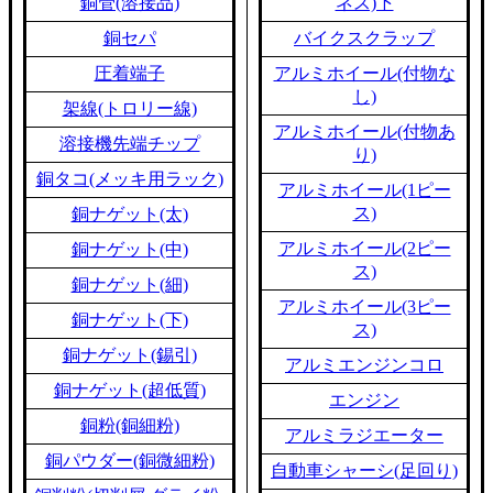
銅管(溶接品)
ネス)下
銅セパ
バイクスクラップ
圧着端子
アルミホイール(付物な
し)
架線(トロリー線)
アルミホイール(付物あ
溶接機先端チップ
り)
銅タコ(メッキ用ラック)
アルミホイール(1ピー
ス)
銅ナゲット(太)
アルミホイール(2ピー
銅ナゲット(中)
ス)
銅ナゲット(細)
アルミホイール(3ピー
銅ナゲット(下)
ス)
銅ナゲット(錫引)
アルミエンジンコロ
銅ナゲット(超低質)
エンジン
銅粉(銅細粉)
アルミラジエーター
銅パウダー(銅微細粉)
自動車シャーシ(足回り)