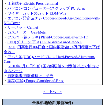
・
圧着端子 Electric-Press-Terminal
・
パソコン(コンピューター)スクラップ PC-Scrap
・
ワイヤーカットのカット EDM-Wire
・
エアコン配管 皮ナシ Copper-Pipe-of-Air-Conditioner-with-
NO-Cover
・
サーメット Cermet
・
ガスメーター Gas-Meter
・
ブスバー(錫メッキ) Plated-Copper-BusBar-with-Tin
・
CPU(グリーン 下 A) CPU-Green-Low-Grade-A
・
[4/30] 円高進行106円台で国内銅建値に4万円程度の下げ
余地！
・
アルミ缶(UBC)ハードプレス Hard-Press-of-Aluminum-
Cans
・
[2016年1月15日午前] 国内銅建値を指定値以上で抽出で
きるページ
・
買取業者/買取価格はコチラ
・
薬莢(真鍮) Empty-Cartridge-of-Brass
↑ 上へ ↑
金属相場配信 (最新20件)