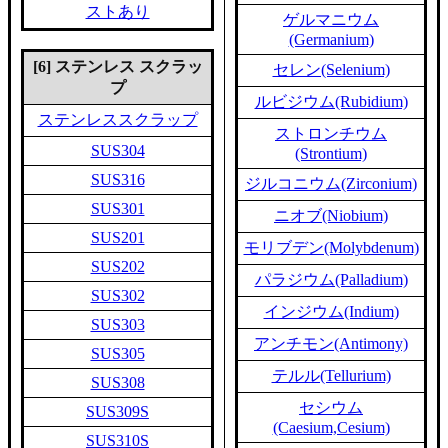
ストあり
ゲルマニウム
(Germanium)
[6] ステンレス スクラッ
セレン(Selenium)
プ
ルビジウム(Rubidium)
ステンレススクラップ
ストロンチウム
SUS304
(Strontium)
SUS316
ジルコニウム(Zirconium)
SUS301
ニオブ(Niobium)
SUS201
モリブデン(Molybdenum)
SUS202
パラジウム(Palladium)
SUS302
インジウム(Indium)
SUS303
アンチモン(Antimony)
SUS305
テルル(Tellurium)
SUS308
セシウム
SUS309S
(Caesium,Cesium)
SUS310S