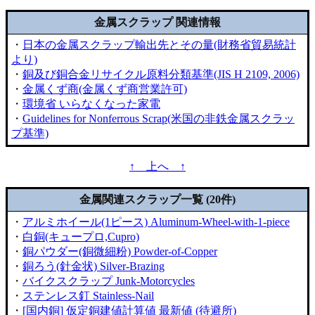
金属スクラップ 関連情報
・
日本の金属スクラップ輸出先とその量(財務省貿易統計
より)
・
銅及び銅合金リサイクル原料分類基準(JIS H 2109, 2006)
・
金属くず商(金属くず商営業許可)
・
環境省 いらなくなった家電
・
Guidelines for Nonferrous Scrap(米国の非鉄金属スクラッ
プ基準)
↑ 上へ ↑
金属関連スクラップ一覧 (20件)
・
アルミホイール(1ピース) Aluminum-Wheel-with-1-piece
・
白銅(キュープロ,Cupro)
・
銅パウダー(銅微細粉) Powder-of-Copper
・
銅ろう(針金状) Silver-Brazing
・
バイクスクラップ Junk-Motorcycles
・
ステンレス釘 Stainless-Nail
・
[国内銅] 仮定銅建値計算値 最新値 (待避所)