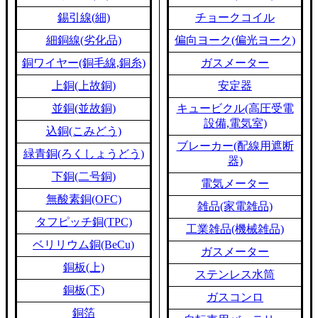
錫引線(細)
チョークコイル
細銅線(劣化品)
偏向ヨーク(偏光ヨーク)
銅ワイヤー(銅毛線,銅糸)
ガスメーター
上銅(上故銅)
安定器
並銅(並故銅)
キュービクル(高圧受電
設備,電気室)
込銅(こみどう)
ブレーカー(配線用遮断
緑青銅(ろくしょうどう)
器)
下銅(二号銅)
電気メーター
無酸素銅(OFC)
雑品(家電雑品)
タフピッチ銅(TPC)
工業雑品(機械雑品)
ベリリウム銅(BeCu)
ガスメーター
銅板(上)
ステンレス水筒
銅板(下)
ガスコンロ
銅箔