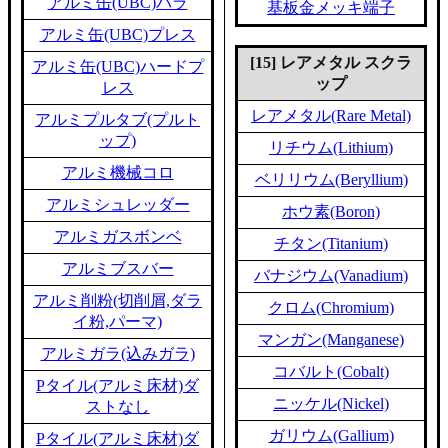
アルミ缶(UBC)バラ
基板金メッキ端子
アルミ缶(UBC)プレス
[15] レアメタル スクラ
アルミ缶(UBC)ハードプ
ップ
レス
レアメタル(Rare Metal)
アルミプルタブ(プルト
ップ)
リチウム(Lithium)
アルミ機械コロ
ベリリウム(Beryllium)
アルミシュレッダー
ホウ素(Boron)
アルミガスボンベ
チタン(Titanium)
アルミブスバー
バナジウム(Vanadium)
アルミ削粉(切削屑,ダラ
クロム(Chromium)
イ粉,パーマ)
マンガン(Manganese)
アルミガラ(込みガラ)
コバルト(Cobalt)
Pタイル(アルミ床材)ダ
ニッケル(Nickel)
ストなし
ガリウム(Gallium)
Pタイル(アルミ床材)ダ