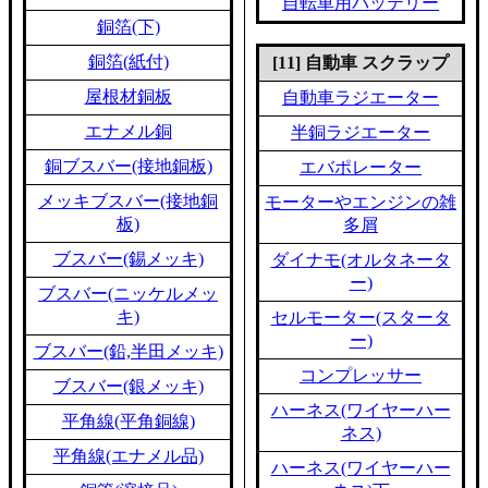
自転車用バッテリー
銅箔(下)
銅箔(紙付)
[11] 自動車 スクラップ
屋根材銅板
自動車ラジエーター
エナメル銅
半銅ラジエーター
銅ブスバー(接地銅板)
エバポレーター
メッキブスバー(接地銅
モーターやエンジンの雑
板)
多屑
ブスバー(錫メッキ)
ダイナモ(オルタネータ
ー)
ブスバー(ニッケルメッ
キ)
セルモーター(スタータ
ー)
ブスバー(鉛,半田メッキ)
コンプレッサー
ブスバー(銀メッキ)
ハーネス(ワイヤーハー
平角線(平角銅線)
ネス)
平角線(エナメル品)
ハーネス(ワイヤーハー