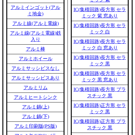
アルミインゴット(アル
IC(集積回路)長方形 セラ
ミ地金)
ミック 紫 窓あり
アルミ線(アルミ電線)
IC(集積回路)長方形 セラ
ミック 白
アルミ線(アルミ電線)鉄
入り
IC(集積回路)長方形 セラ
ミック 白 窓あり
アルミ棒
IC(集積回路)長方形 セラ
アルミホイール
ミック 黒
アルミサッシビスなし
IC(集積回路)長方形 セラ
アルミサッシビスあり
ミック 黒 窓あり
アルミリム
IC(集積回路)長方形 プラ
スチック 黒
アルミヒートシンク
IC(集積回路)正方形 セラ
アルミ鍋(上)
ミック 黒
アルミ鍋(下)
IC(集積回路)正方形 プラ
アルミ印刷版(PS版)
スチック 黒