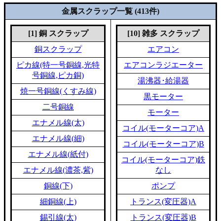
金属スクラップ一覧 (413件)
[1] 銅 スクラップ
[10] 雑多 スクラップ
銅スクラップ
エアコン
ピカ線(特一号銅線,光特
エアコンラジエーター
号銅線,ピカ銅)
湯沸器･給湯器
焼一号銅線(くすみ線)
黒モーター
二号銅線
モーター
エナメル線(太)
コイル(モーターコア)A
エナメル線(細)
コイル(モーターコア)B
エナメル線(紙付)
コイル(モーターコア)鉄
エナメル線(濃茶,紫)
なし
銅線(下)
ポンプ
細銅線(上)
トランス(変圧器)A
錫引線(太)
トランス(変圧器)B