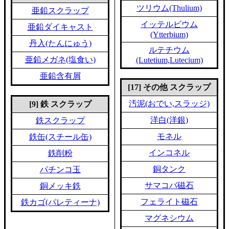
ツリウム(Thulium)
亜鉛スクラップ
イッテルビウム
亜鉛ダイキャスト
(Ytterbium)
丹入(たんにゅう)
ルテチウム
亜鉛メガネ(塩食い)
(Lutetium,Lutecium)
亜鉛含有屑
[17] その他 スクラップ
汚泥(おでい,スラッジ)
[9] 鉄 スクラップ
洋白(洋銀)
鉄スクラップ
モネル
鉄缶(スチール缶)
インコネル
鉄削粉
銅タンク
パチンコ玉
サマコバ磁石
銅メッキ鉄
フェライト磁石
鉄カゴ(パレティーナ)
マグネシウム