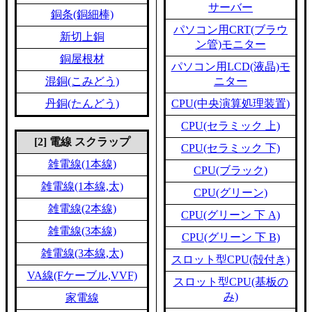
サーバー
銅条(銅細棒)
パソコン用CRT(ブラウ
新切上銅
ン管)モニター
銅屋根材
パソコン用LCD(液晶)モ
混銅(こみどう)
ニター
丹銅(たんどう)
CPU(中央演算処理装置)
CPU(セラミック 上)
[2] 電線 スクラップ
CPU(セラミック 下)
雑電線(1本線)
CPU(ブラック)
雑電線(1本線,太)
CPU(グリーン)
雑電線(2本線)
CPU(グリーン 下 A)
雑電線(3本線)
CPU(グリーン 下 B)
雑電線(3本線,太)
スロット型CPU(殻付き)
VA線(Fケーブル,VVF)
スロット型CPU(基板の
み)
家電線