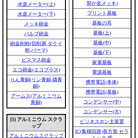
部が金メッキ)
水道メーター(上)
プリント基板
水道メーター(下)
基板の耳
メッキ砲金
基板(上)
バルブ砲金
基板(中)
砲金削粉(切削屑,ダライ
粉,パーマ)
基板(下)
ビスマス砲金
家電基板
エコ砲金(エコブラス)
電源基板
りん青銅(リン青銅,燐青
携帯電話(本体)
銅)
携帯電話(基板)
アームス(アルミニウム
コンデンサー(中)
青銅)
コンデンサー(大)
[5] アルミニウム スクラ
ビジネスホン主装置
ップ
IC(集積回路)長方形 セラ
アルミニウムスクラップ
ミック 紫