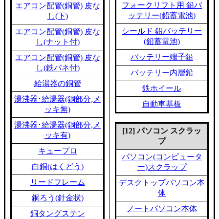
フォークリフト用 鉛バ
エアコン配管(銅管) 皮な
ッテリー(鉛蓄電池)
し(下)
シールド 鉛バッテリー
エアコン配管(銅管) 皮な
(鉛蓄電池)
し(ナット付)
バッテリー端子鉛
エアコン配管(銅管) 皮な
し(鉄バネ付)
バッテリー内層鉛
給湯器の銅管
鉄ホイール
湯沸器･給湯器(銅部分,メ
自動車基板
ッキ無)
湯沸器･給湯器(銅部分,メ
[12] パソコン スクラッ
ッキ有)
プ
キュープロ
パソコン(コンピュータ
白銅(はくどう)
ー)スクラップ
リードフレーム
デスクトップパソコン本
体
銅ろう(針金状)
ノートパソコン本体
銅タングステン