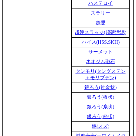
ハステロイ
スラリー
超硬
超硬スラッジ(超硬汚泥)
ハイス(HSS,SKH)
サーメット
ネオジム磁石
タンモリ(タングステン
＋モリブデン)
銀ろう(針金状)
銀ろう(板状)
銀ろう(糸状)
銀ろう(枠状)
錫(スズ)
減摩合金(ホワイトメタ