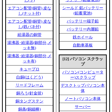
し(下)
シールド 鉛バッテリー
エアコン配管(銅管) 皮な
(鉛蓄電池)
し(ナット付)
バッテリー端子鉛
エアコン配管(銅管) 皮な
し(鉄バネ付)
バッテリー内層鉛
給湯器の銅管
鉄ホイール
湯沸器･給湯器(銅部分,メ
自動車基板
ッキ無)
湯沸器･給湯器(銅部分,メ
[12] パソコン スクラッ
ッキ有)
プ
キュープロ
パソコン(コンピュータ
白銅(はくどう)
ー)スクラップ
リードフレーム
デスクトップパソコン本
体
銅ろう(針金状)
ノートパソコン本体
銅タングステン
サーバー
銅条(銅細棒)