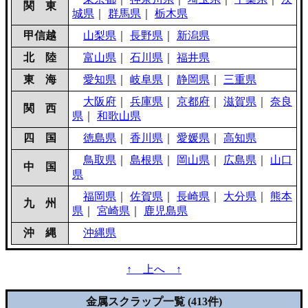
関 東
城県
｜
群馬県
｜
栃木県
甲信越
山梨県
｜
長野県
｜
新潟県
北 陸
富山県
｜
石川県
｜
福井県
東 海
愛知県
｜
岐阜県
｜
静岡県
｜
三重県
大阪府
｜
兵庫県
｜
京都府
｜
滋賀県
｜
奈良
関 西
県
｜
和歌山県
四 国
徳島県
｜
香川県
｜
愛媛県
｜
高知県
鳥取県
｜
島根県
｜
岡山県
｜
広島県
｜
山口
中 国
県
福岡県
｜
佐賀県
｜
長崎県
｜
大分県
｜
熊本
九 州
県
｜
宮崎県
｜
鹿児島県
沖 縄
沖縄県
↑ 上へ ↑
金属スクラップ一覧 (413件)