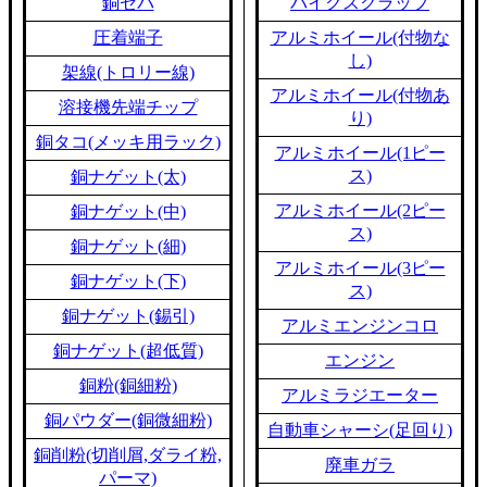
銅セパ
バイクスクラップ
圧着端子
アルミホイール(付物な
し)
架線(トロリー線)
アルミホイール(付物あ
溶接機先端チップ
り)
銅タコ(メッキ用ラック)
アルミホイール(1ピー
ス)
銅ナゲット(太)
アルミホイール(2ピー
銅ナゲット(中)
ス)
銅ナゲット(細)
アルミホイール(3ピー
銅ナゲット(下)
ス)
銅ナゲット(錫引)
アルミエンジンコロ
銅ナゲット(超低質)
エンジン
銅粉(銅細粉)
アルミラジエーター
銅パウダー(銅微細粉)
自動車シャーシ(足回り)
銅削粉(切削屑,ダライ粉,
廃車ガラ
パーマ)