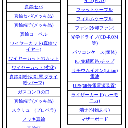
イブ(FDD)
真鍮セパ
フラットケーブル
真鍮セパ(メッキ品)
フィルムケーブル
真鍮端子(メッキ品)
ファン(冷却ファン)
真鍮コーペル
光学ドライブ(CD-ROM
等)
ワイヤーカット(真鍮ワ
イヤー)
パソコンケース(筐体)
ワイヤーカットのカット
IC(集積回路)チップ
ワイヤーカット(劣化)
リチウムイオン(Li-ion)
電池
真鍮削粉(切削屑,ダライ
粉,パーマ)
UPS(無停電電源装置)
ガスコンロの口
ライザーカード(ハーモ
ニカ)
真鍮端子(メッキ品)
端子(付物あり)
スクリュー(プロペラ)
マザーボード
メッキ真鍮