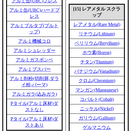
アルミ缶(UBC)プレス
[15] レアメタル スクラ
アルミ缶(UBC)ハードプ
ップ
レス
レアメタル(Rare Metal)
アルミプルタブ(プルト
ップ)
リチウム(Lithium)
アルミ機械コロ
ベリリウム(Beryllium)
アルミシュレッダー
ホウ素(Boron)
アルミガスボンベ
チタン(Titanium)
アルミブスバー
バナジウム(Vanadium)
アルミ削粉(切削屑,ダラ
クロム(Chromium)
イ粉,パーマ)
マンガン(Manganese)
アルミガラ(込みガラ)
コバルト(Cobalt)
Pタイル(アルミ床材)ダ
ニッケル(Nickel)
ストなし
ガリウム(Gallium)
Pタイル(アルミ床材)ダ
ストあり
ゲルマニウム