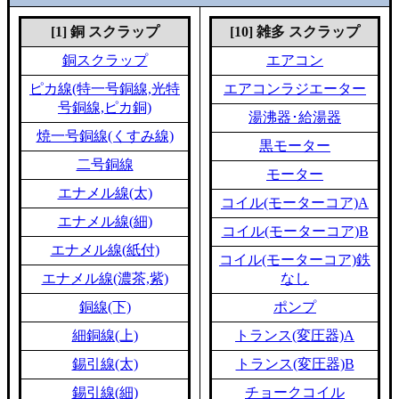
[1] 銅 スクラップ
[10] 雑多 スクラップ
銅スクラップ
エアコン
ピカ線(特一号銅線,光特
エアコンラジエーター
号銅線,ピカ銅)
湯沸器･給湯器
焼一号銅線(くすみ線)
黒モーター
二号銅線
モーター
エナメル線(太)
コイル(モーターコア)A
エナメル線(細)
コイル(モーターコア)B
エナメル線(紙付)
コイル(モーターコア)鉄
エナメル線(濃茶,紫)
なし
銅線(下)
ポンプ
細銅線(上)
トランス(変圧器)A
錫引線(太)
トランス(変圧器)B
錫引線(細)
チョークコイル