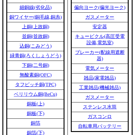
細銅線(劣化品)
偏向ヨーク(偏光ヨーク)
銅ワイヤー(銅毛線,銅糸)
ガスメーター
上銅(上故銅)
安定器
並銅(並故銅)
キュービクル(高圧受電
設備,電気室)
込銅(こみどう)
ブレーカー(配線用遮断
緑青銅(ろくしょうどう)
器)
下銅(二号銅)
電気メーター
無酸素銅(OFC)
雑品(家電雑品)
タフピッチ銅(TPC)
工業雑品(機械雑品)
ベリリウム銅(BeCu)
ガスメーター
銅板(上)
ステンレス水筒
銅板(下)
ガスコンロ
銅箔
自転車用バッテリー
銅箔(下)