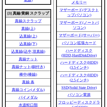
電線)
メモリー
マザーボード(デスクト
[3] 真鍮/黄銅 スクラップ
ップパソコン)
真鍮スクラップ
マザーボード(ノートパ
ソコン)
真鍮(上)
マザーボード(サーバー)
込真鍮(上)
パソコン拡張カード
込真鍮(下)
ハードディスク
込真鍮(込中,混真鍮)
(HDD,HardDiskDrive)
真鍮ナット
ハードディスク(HDD)
真鍮ナット(銅付き)
(3.5インチ)
棒中(棒鍮)
ハードディスク(HDD)
(2.5インチ)
真鍮 条
SSD(Solid State Drive)
真鍮コイン(メダル)
パソコン電源
バイメダル
フロッピーディスクドラ
水道蛇口類