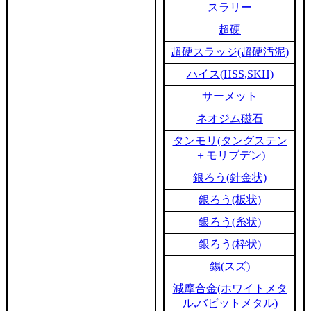
スラリー
超硬
超硬スラッジ(超硬汚泥)
ハイス(HSS,SKH)
サーメット
ネオジム磁石
タンモリ(タングステン
＋モリブデン)
銀ろう(針金状)
銀ろう(板状)
銀ろう(糸状)
銀ろう(枠状)
錫(スズ)
減摩合金(ホワイトメタ
ル,バビットメタル)