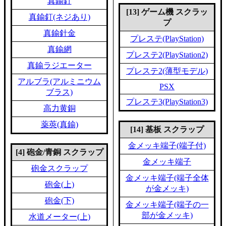
真鍮釘
[13] ゲーム機 スクラッ
真鍮釘(ネジあり)
プ
真鍮針金
プレステ(PlayStation)
真鍮網
プレステ2(PlayStation2)
真鍮ラジエーター
プレステ2(薄型モデル)
アルブラ(アルミニウム
PSX
ブラス)
プレステ3(PlayStation3)
高力黄銅
薬莢(真鍮)
[14] 基板 スクラップ
金メッキ端子(端子付)
[4] 砲金/青銅 スクラップ
金メッキ端子
砲金スクラップ
金メッキ端子(端子全体
砲金(上)
が金メッキ)
砲金(下)
金メッキ端子(端子の一
部が金メッキ)
水道メーター(上)