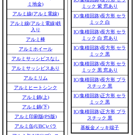
ミ地金)
ミック 紫 窓あり
アルミ線(アルミ電線)
IC(集積回路)長方形 セラ
ミック 白
アルミ線(アルミ電線)鉄
入り
IC(集積回路)長方形 セラ
ミック 白 窓あり
アルミ棒
IC(集積回路)長方形 セラ
アルミホイール
ミック 黒
アルミサッシビスなし
IC(集積回路)長方形 セラ
アルミサッシビスあり
ミック 黒 窓あり
アルミリム
IC(集積回路)長方形 プラ
スチック 黒
アルミヒートシンク
IC(集積回路)正方形 セラ
アルミ鍋(上)
ミック 黒
アルミ鍋(下)
IC(集積回路)正方形 プラ
アルミ印刷版(PS版)
スチック 黒
アルミ缶(UBC)バラ
基板金メッキ端子