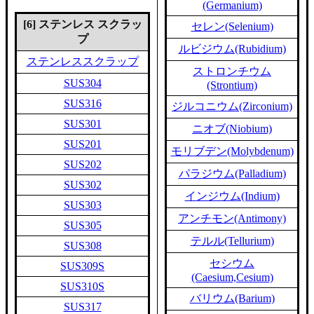
(Germanium)
[6] ステンレス スクラッ
セレン(Selenium)
プ
ルビジウム(Rubidium)
ステンレススクラップ
ストロンチウム
SUS304
(Strontium)
SUS316
ジルコニウム(Zirconium)
SUS301
ニオブ(Niobium)
SUS201
モリブデン(Molybdenum)
SUS202
パラジウム(Palladium)
SUS302
インジウム(Indium)
SUS303
アンチモン(Antimony)
SUS305
テルル(Tellurium)
SUS308
セシウム
SUS309S
(Caesium,Cesium)
SUS310S
バリウム(Barium)
SUS317