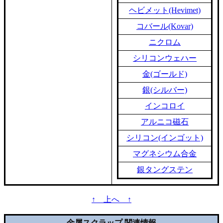
ヘビメット(Hevimet)
コバール(Kovar)
ニクロム
シリコンウェハー
金(ゴールド)
銀(シルバー)
インコロイ
アルニコ磁石
シリコン(インゴット)
マグネシウム合金
銀タングステン
↑ 上へ ↑
金属スクラップ 関連情報