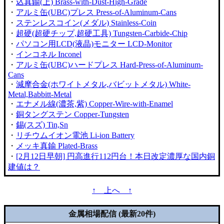
・
込真鍮(上) Brass-with-Dust-High-Grade
・
アルミ缶(UBC)プレス Press-of-Aluminum-Cans
・
ステンレスコイン(メダル) Stainless-Coin
・
超硬(超硬チップ,超硬工具) Tungsten-Carbide-Chip
・
パソコン用LCD(液晶)モニター LCD-Monitor
・
インコネル Inconel
・
アルミ缶(UBC)ハードプレス Hard-Press-of-Aluminum-
Cans
・
減摩合金(ホワイトメタル,バビットメタル) White-
Metal,Babbitt-Metal
・
エナメル線(濃茶,紫) Copper-Wire-with-Enamel
・
銅タングステン Copper-Tungsten
・
錫(スズ) Tin,Sn
・
リチウムイオン電池 Li-ion Battery
・
メッキ真鍮 Plated-Brass
・
[2月12日早朝] 円高進行112円台！本日改定濃厚な国内銅
建値は？
↑ 上へ ↑
金属相場配信 (最新20件)