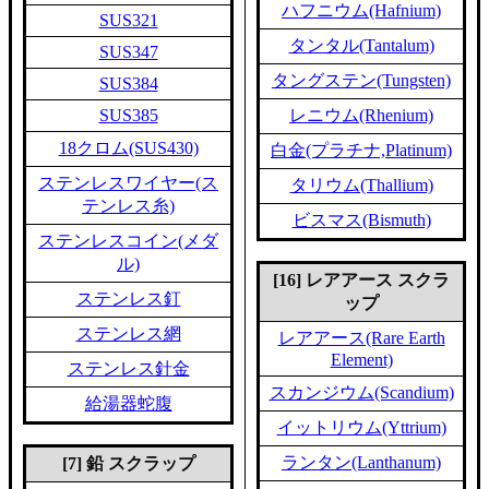
ハフニウム(Hafnium)
SUS321
タンタル(Tantalum)
SUS347
タングステン(Tungsten)
SUS384
SUS385
レニウム(Rhenium)
18クロム(SUS430)
白金(プラチナ,Platinum)
ステンレスワイヤー(ス
タリウム(Thallium)
テンレス糸)
ビスマス(Bismuth)
ステンレスコイン(メダ
ル)
[16] レアアース スクラ
ステンレス釘
ップ
ステンレス網
レアアース(Rare Earth
Element)
ステンレス針金
スカンジウム(Scandium)
給湯器蛇腹
イットリウム(Yttrium)
ランタン(Lanthanum)
[7] 鉛 スクラップ