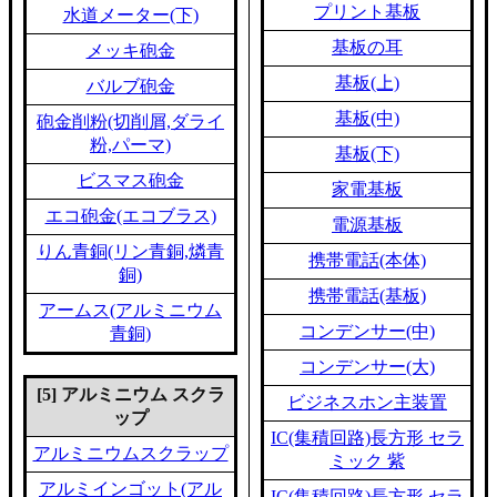
プリント基板
水道メーター(下)
基板の耳
メッキ砲金
基板(上)
バルブ砲金
基板(中)
砲金削粉(切削屑,ダライ
粉,パーマ)
基板(下)
ビスマス砲金
家電基板
エコ砲金(エコブラス)
電源基板
りん青銅(リン青銅,燐青
携帯電話(本体)
銅)
携帯電話(基板)
アームス(アルミニウム
コンデンサー(中)
青銅)
コンデンサー(大)
[5] アルミニウム スクラ
ビジネスホン主装置
ップ
IC(集積回路)長方形 セラ
アルミニウムスクラップ
ミック 紫
アルミインゴット(アル
IC(集積回路)長方形 セラ