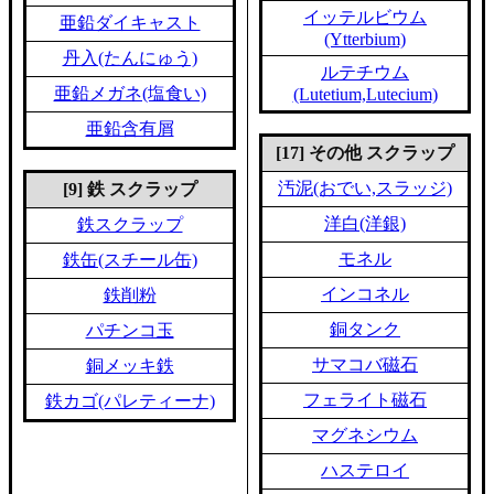
イッテルビウム
亜鉛ダイキャスト
(Ytterbium)
丹入(たんにゅう)
ルテチウム
亜鉛メガネ(塩食い)
(Lutetium,Lutecium)
亜鉛含有屑
[17] その他 スクラップ
汚泥(おでい,スラッジ)
[9] 鉄 スクラップ
洋白(洋銀)
鉄スクラップ
モネル
鉄缶(スチール缶)
インコネル
鉄削粉
銅タンク
パチンコ玉
サマコバ磁石
銅メッキ鉄
フェライト磁石
鉄カゴ(パレティーナ)
マグネシウム
ハステロイ