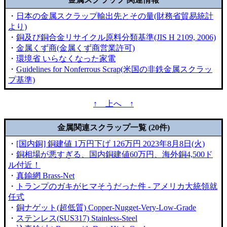
・
日本の金属スクラップ輸出先とその量(財務省貿易統計
より)
・
銅及び銅合金リサイクル原料分類基準(JIS H 2109, 2006)
・
金属くず商(金属くず商営業許可)
・
環境省 いらなくなった家電
・
Guidelines for Nonferrous Scrap(米国の非鉄金属スクラッ
プ基準)
↑ 上へ ↑
金属関連スクラップ一覧 (20件)
・
[国内銅] 銅建値 1万円下げ 126万円 2023年8月8日(火)
・
銅相場が悪すぎる、国内銅建値60万円、海外銅4,500ド
ル付近！
・
真鍮網 Brass-Net
・
トランプのガキがヒマそうだった件 - アメリカ大統領就
任式
・
銅ナゲット(超低質) Copper-Nugget-Very-Low-Grade
・
ステンレス(SUS317) Stainless-Steel