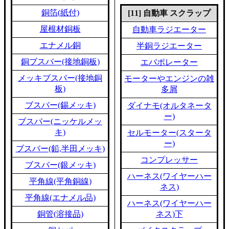
銅箔(紙付)
[11] 自動車 スクラップ
屋根材銅板
自動車ラジエーター
エナメル銅
半銅ラジエーター
銅ブスバー(接地銅板)
エバポレーター
メッキブスバー(接地銅
モーターやエンジンの雑
板)
多屑
ブスバー(錫メッキ)
ダイナモ(オルタネータ
ー)
ブスバー(ニッケルメッ
キ)
セルモーター(スタータ
ー)
ブスバー(鉛,半田メッキ)
コンプレッサー
ブスバー(銀メッキ)
ハーネス(ワイヤーハー
平角線(平角銅線)
ネス)
平角線(エナメル品)
ハーネス(ワイヤーハー
銅管(溶接品)
ネス)下