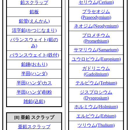
セリウム(Cerium)
鉛スクラップ
プラセオジム
鉛板
(Praseodymium)
鉛管(えんかん)
ネオジム(Neodymium)
活字鉛(かつじなまり)
プロメチウム
バランスウェイト(鉛の
(Promethium)
み)
サマリウム(Samarium)
バランスウェイト(鉄付)
ユウロピウム(Europium)
鉛錘(おもり)
ガドリニウム
半田(ハンダ)
(Gadolinium)
半田(ハンダ)カス
テルビウム(Terbium)
半田(ハンダ)削粉
ジスプロシウム
(Dysprosium)
雑鉛(込鉛)
ホルミウム(Holmium)
エルビウム(Erbium)
[8] 亜鉛 スクラップ
ツリウム(Thulium)
亜鉛スクラップ