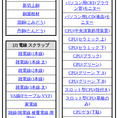
パソコン用CRT(ブラウ
新切上銅
ン管)モニター
銅屋根材
パソコン用LCD(液晶)モ
混銅(こみどう)
ニター
丹銅(たんどう)
CPU(中央演算処理装置)
CPU(セラミック 上)
[2] 電線 スクラップ
CPU(セラミック 下)
雑電線(1本線)
CPU(ブラック)
雑電線(1本線,太)
CPU(グリーン)
雑電線(2本線)
CPU(グリーン 下 A)
雑電線(3本線)
CPU(グリーン 下 B)
雑電線(3本線,太)
スロット型CPU(殻付き)
VA線(Fケーブル,VVF)
スロット型CPU(基板の
み)
家電線
CPUゲタ(下駄)
雑線(雑電線,被覆電線,廃