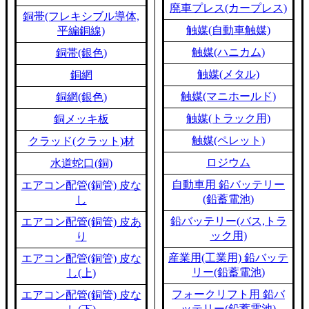
廃車プレス(カープレス)
銅帯(フレキシブル導体,
触媒(自動車触媒)
平編銅線)
触媒(ハニカム)
銅帯(銀色)
触媒(メタル)
銅網
触媒(マニホールド)
銅網(銀色)
触媒(トラック用)
銅メッキ板
触媒(ペレット)
クラッド(クラット)材
ロジウム
水道蛇口(銅)
自動車用 鉛バッテリー
エアコン配管(銅管) 皮な
(鉛蓄電池)
し
鉛バッテリー(バス,トラ
エアコン配管(銅管) 皮あ
ック用)
り
産業用(工業用) 鉛バッテ
エアコン配管(銅管) 皮な
リー(鉛蓄電池)
し(上)
フォークリフト用 鉛バ
エアコン配管(銅管) 皮な
ッテリー(鉛蓄電池)