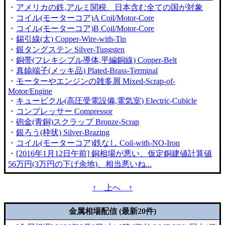
・
アメリカの鉄,アルミ関税、日本含む全ての国が対象
・
コイル(モーターコア)A Coil/Motor-Core
・
コイル(モーターコア)B Coil/Motor-Core
・
錫引線(太) Copper-Wire-with-Tin
・
銀タングステン Silver-Tungsten
・
銅帯(フレキシブル導体,平編銅線) Copper-Belt
・
真鍮端子(メッキ品) Plated-Brass-Terminal
・
モーターやエンジンの雑多屑 Mixed-Scrap-of-
Motor/Engine
・
キュービクル(高圧受電設備,電気室) Electric-Cubicle
・
コンプレッサー Compressor
・
砲金(青銅)スクラップ Bronze-Scrap
・
銀ろう(枠状) Silver-Brazing
・
コイル(モーターコア)鉄なし Coil-with-NO-Iron
・
[2016年1月12日午前] 銅相場が悪い、仮定銅建値計算値
56万円(3万円の下げ余地)、相当悪いね...
↑ 上へ ↑
金属相場配信 (最新20件)