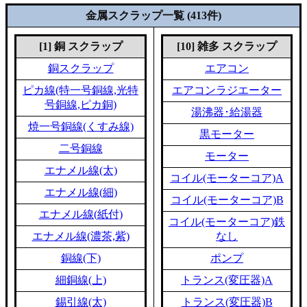
金属スクラップ一覧 (413件)
[1] 銅 スクラップ
[10] 雑多 スクラップ
銅スクラップ
エアコン
ピカ線(特一号銅線,光特
エアコンラジエーター
号銅線,ピカ銅)
湯沸器･給湯器
焼一号銅線(くすみ線)
黒モーター
二号銅線
モーター
エナメル線(太)
コイル(モーターコア)A
エナメル線(細)
コイル(モーターコア)B
エナメル線(紙付)
コイル(モーターコア)鉄
エナメル線(濃茶,紫)
なし
銅線(下)
ポンプ
細銅線(上)
トランス(変圧器)A
錫引線(太)
トランス(変圧器)B