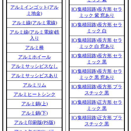
アルミインゴット(アル
IC(集積回路)長方形 セラ
ミ地金)
ミック 紫 窓あり
アルミ線(アルミ電線)
IC(集積回路)長方形 セラ
ミック 白
アルミ線(アルミ電線)鉄
入り
IC(集積回路)長方形 セラ
ミック 白 窓あり
アルミ棒
IC(集積回路)長方形 セラ
アルミホイール
ミック 黒
アルミサッシビスなし
IC(集積回路)長方形 セラ
アルミサッシビスあり
ミック 黒 窓あり
アルミリム
IC(集積回路)長方形 プラ
スチック 黒
アルミヒートシンク
IC(集積回路)正方形 セラ
アルミ鍋(上)
ミック 黒
アルミ鍋(下)
IC(集積回路)正方形 プラ
アルミ印刷版(PS版)
スチック 黒