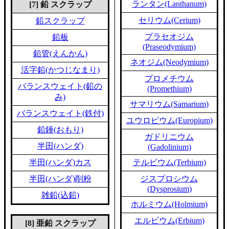
ランタン(Lanthanum)
[7] 鉛 スクラップ
セリウム(Cerium)
鉛スクラップ
プラセオジム
鉛板
(Praseodymium)
鉛管(えんかん)
ネオジム(Neodymium)
活字鉛(かつじなまり)
プロメチウム
バランスウェイト(鉛の
(Promethium)
み)
サマリウム(Samarium)
バランスウェイト(鉄付)
ユウロピウム(Europium)
鉛錘(おもり)
ガドリニウム
半田(ハンダ)
(Gadolinium)
半田(ハンダ)カス
テルビウム(Terbium)
半田(ハンダ)削粉
ジスプロシウム
(Dysprosium)
雑鉛(込鉛)
ホルミウム(Holmium)
エルビウム(Erbium)
[8] 亜鉛 スクラップ