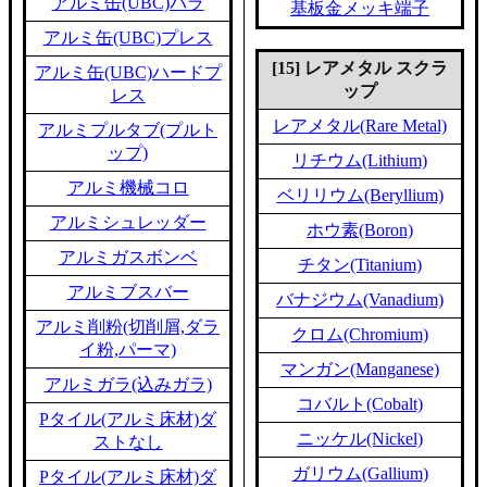
アルミ缶(UBC)バラ
基板金メッキ端子
アルミ缶(UBC)プレス
[15] レアメタル スクラ
アルミ缶(UBC)ハードプ
ップ
レス
レアメタル(Rare Metal)
アルミプルタブ(プルト
ップ)
リチウム(Lithium)
アルミ機械コロ
ベリリウム(Beryllium)
アルミシュレッダー
ホウ素(Boron)
アルミガスボンベ
チタン(Titanium)
アルミブスバー
バナジウム(Vanadium)
アルミ削粉(切削屑,ダラ
クロム(Chromium)
イ粉,パーマ)
マンガン(Manganese)
アルミガラ(込みガラ)
コバルト(Cobalt)
Pタイル(アルミ床材)ダ
ニッケル(Nickel)
ストなし
ガリウム(Gallium)
Pタイル(アルミ床材)ダ