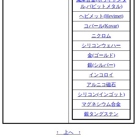
ル,バビットメタル)
ヘビメット(Hevimet)
コバール(Kovar)
ニクロム
シリコンウェハー
金(ゴールド)
銀(シルバー)
インコロイ
アルニコ磁石
シリコン(インゴット)
マグネシウム合金
銀タングステン
↑ 上へ ↑