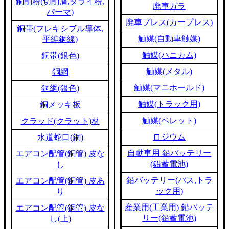
銅削粉(切削屑,ダライ粉,
廃車ガラ
パーマ)
廃車プレス(カープレス)
銅帯(フレキシブル導体,
触媒(自動車触媒)
平編銅線)
触媒(ハニカム)
銅帯(銀色)
触媒(メタル)
銅網
触媒(マニホールド)
銅網(銀色)
触媒(トラック用)
銅メッキ板
触媒(ペレット)
クラッド(クラット)材
ロジウム
水道蛇口(銅)
自動車用 鉛バッテリー
エアコン配管(銅管) 皮な
(鉛蓄電池)
し
鉛バッテリー(バス,トラ
エアコン配管(銅管) 皮あ
ック用)
り
産業用(工業用) 鉛バッテ
エアコン配管(銅管) 皮な
リー(鉛蓄電池)
し(上)