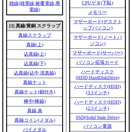
CPUゲタ(下駄)
雑線(雑電線,被覆電線,廃
電線)
メモリー
マザーボード(デスクト
[3] 真鍮/黄銅 スクラップ
ップパソコン)
真鍮スクラップ
マザーボード(ノートパ
ソコン)
真鍮(上)
マザーボード(サーバー)
込真鍮(上)
パソコン拡張カード
込真鍮(下)
ハードディスク
込真鍮(込中,混真鍮)
(HDD,HardDiskDrive)
真鍮ナット
ハードディスク(HDD)
真鍮ナット(銅付き)
(3.5インチ)
棒中(棒鍮)
ハードディスク(HDD)
(2.5インチ)
真鍮 条
SSD(Solid State Drive)
真鍮コイン(メダル)
パソコン電源
バイメダル