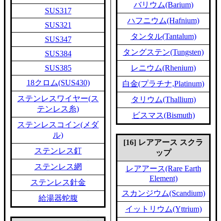
バリウム(Barium)
SUS317
ハフニウム(Hafnium)
SUS321
タンタル(Tantalum)
SUS347
タングステン(Tungsten)
SUS384
SUS385
レニウム(Rhenium)
18クロム(SUS430)
白金(プラチナ,Platinum)
ステンレスワイヤー(ス
タリウム(Thallium)
テンレス糸)
ビスマス(Bismuth)
ステンレスコイン(メダ
ル)
[16] レアアース スクラ
ステンレス釘
ップ
ステンレス網
レアアース(Rare Earth
Element)
ステンレス針金
スカンジウム(Scandium)
給湯器蛇腹
イットリウム(Yttrium)