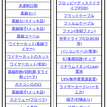
フロッピーディスクドラ
水道蛇口類
イブ(FDD)
真鍮セパ
フラットケーブル
真鍮セパ(メッキ品)
フィルムケーブル
真鍮端子(メッキ品)
ファン(冷却ファン)
真鍮コーペル
光学ドライブ(CD-ROM
等)
ワイヤーカット(真鍮ワ
イヤー)
パソコンケース(筐体)
ワイヤーカットのカット
IC(集積回路)チップ
ワイヤーカット(劣化)
リチウムイオン(Li-ion)
電池
真鍮削粉(切削屑,ダライ
粉,パーマ)
UPS(無停電電源装置)
ガスコンロの口
ライザーカード(ハーモ
ニカ)
真鍮端子(メッキ品)
端子(付物あり)
スクリュー(プロペラ)