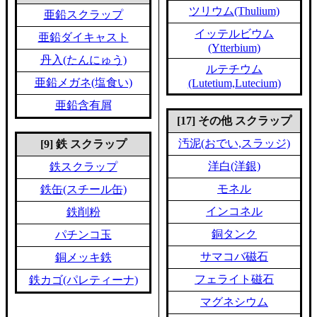
ツリウム(Thulium)
亜鉛スクラップ
イッテルビウム
亜鉛ダイキャスト
(Ytterbium)
丹入(たんにゅう)
ルテチウム
亜鉛メガネ(塩食い)
(Lutetium,Lutecium)
亜鉛含有屑
[17] その他 スクラップ
汚泥(おでい,スラッジ)
[9] 鉄 スクラップ
洋白(洋銀)
鉄スクラップ
モネル
鉄缶(スチール缶)
インコネル
鉄削粉
銅タンク
パチンコ玉
サマコバ磁石
銅メッキ鉄
フェライト磁石
鉄カゴ(パレティーナ)
マグネシウム