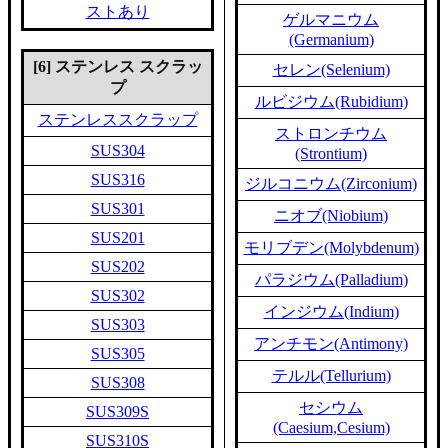
ストあり
ゲルマニウム
(Germanium)
[6] ステンレス スクラッ
セレン(Selenium)
プ
ルビジウム(Rubidium)
ステンレススクラップ
ストロンチウム
SUS304
(Strontium)
SUS316
ジルコニウム(Zirconium)
SUS301
ニオブ(Niobium)
SUS201
モリブデン(Molybdenum)
SUS202
パラジウム(Palladium)
SUS302
インジウム(Indium)
SUS303
アンチモン(Antimony)
SUS305
テルル(Tellurium)
SUS308
セシウム
SUS309S
(Caesium,Cesium)
SUS310S