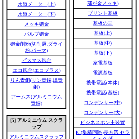
部が金メッキ)
水道メーター(上)
プリント基板
水道メーター(下)
基板の耳
メッキ砲金
基板(上)
バルブ砲金
基板(中)
砲金削粉(切削屑,ダライ
粉,パーマ)
基板(下)
ビスマス砲金
家電基板
エコ砲金(エコブラス)
電源基板
りん青銅(リン青銅,燐青
携帯電話(本体)
銅)
携帯電話(基板)
アームス(アルミニウム
コンデンサー(中)
青銅)
コンデンサー(大)
[5] アルミニウム スクラ
ビジネスホン主装置
ップ
IC(集積回路)長方形 セラ
アルミニウムスクラップ
ミック 紫