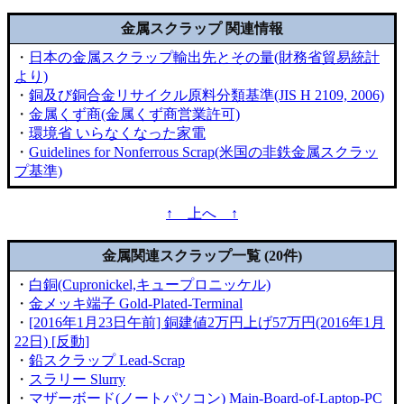
金属スクラップ 関連情報
・
日本の金属スクラップ輸出先とその量(財務省貿易統計
より)
・
銅及び銅合金リサイクル原料分類基準(JIS H 2109, 2006)
・
金属くず商(金属くず商営業許可)
・
環境省 いらなくなった家電
・
Guidelines for Nonferrous Scrap(米国の非鉄金属スクラッ
プ基準)
↑ 上へ ↑
金属関連スクラップ一覧 (20件)
・
白銅(Cupronickel,キュープロニッケル)
・
金メッキ端子 Gold-Plated-Terminal
・
[2016年1月23日午前] 銅建値2万円上げ57万円(2016年1月
22日) [反動]
・
鉛スクラップ Lead-Scrap
・
スラリー Slurry
・
マザーボード(ノートパソコン) Main-Board-of-Laptop-PC