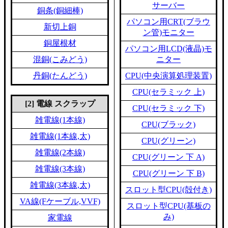
サーバー
銅条(銅細棒)
パソコン用CRT(ブラウ
新切上銅
ン管)モニター
銅屋根材
パソコン用LCD(液晶)モ
混銅(こみどう)
ニター
丹銅(たんどう)
CPU(中央演算処理装置)
CPU(セラミック 上)
[2] 電線 スクラップ
CPU(セラミック 下)
雑電線(1本線)
CPU(ブラック)
雑電線(1本線,太)
CPU(グリーン)
雑電線(2本線)
CPU(グリーン 下 A)
雑電線(3本線)
CPU(グリーン 下 B)
雑電線(3本線,太)
スロット型CPU(殻付き)
VA線(Fケーブル,VVF)
スロット型CPU(基板の
み)
家電線