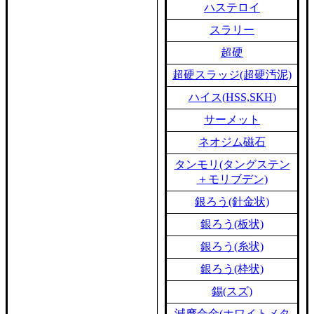
ハステロイ
スラリー
超硬
超硬スラッジ(超硬汚泥)
ハイス(HSS,SKH)
サーメット
ネオジム磁石
タンモリ(タングステン
＋モリブデン)
銀ろう(針金状)
銀ろう(板状)
銀ろう(糸状)
銀ろう(枠状)
錫(スズ)
減摩合金(ホワイトメタ