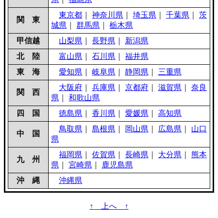
東京都
｜
神奈川県
｜
埼玉県
｜
千葉県
｜
茨
関 東
城県
｜
群馬県
｜
栃木県
甲信越
山梨県
｜
長野県
｜
新潟県
北 陸
富山県
｜
石川県
｜
福井県
東 海
愛知県
｜
岐阜県
｜
静岡県
｜
三重県
大阪府
｜
兵庫県
｜
京都府
｜
滋賀県
｜
奈良
関 西
県
｜
和歌山県
四 国
徳島県
｜
香川県
｜
愛媛県
｜
高知県
鳥取県
｜
島根県
｜
岡山県
｜
広島県
｜
山口
中 国
県
福岡県
｜
佐賀県
｜
長崎県
｜
大分県
｜
熊本
九 州
県
｜
宮崎県
｜
鹿児島県
沖 縄
沖縄県
↑ 上へ ↑