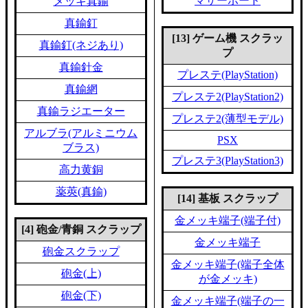
マザーボード
メッキ真鍮
真鍮釘
[13] ゲーム機 スクラッ
真鍮釘(ネジあり)
プ
真鍮針金
プレステ(PlayStation)
真鍮網
プレステ2(PlayStation2)
真鍮ラジエーター
プレステ2(薄型モデル)
アルブラ(アルミニウム
PSX
ブラス)
プレステ3(PlayStation3)
高力黄銅
薬莢(真鍮)
[14] 基板 スクラップ
金メッキ端子(端子付)
[4] 砲金/青銅 スクラップ
金メッキ端子
砲金スクラップ
金メッキ端子(端子全体
砲金(上)
が金メッキ)
砲金(下)
金メッキ端子(端子の一