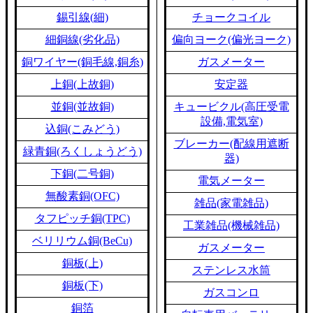
錫引線(細)
チョークコイル
細銅線(劣化品)
偏向ヨーク(偏光ヨーク)
銅ワイヤー(銅毛線,銅糸)
ガスメーター
上銅(上故銅)
安定器
並銅(並故銅)
キュービクル(高圧受電
設備,電気室)
込銅(こみどう)
ブレーカー(配線用遮断
緑青銅(ろくしょうどう)
器)
下銅(二号銅)
電気メーター
無酸素銅(OFC)
雑品(家電雑品)
タフピッチ銅(TPC)
工業雑品(機械雑品)
ベリリウム銅(BeCu)
ガスメーター
銅板(上)
ステンレス水筒
銅板(下)
ガスコンロ
銅箔