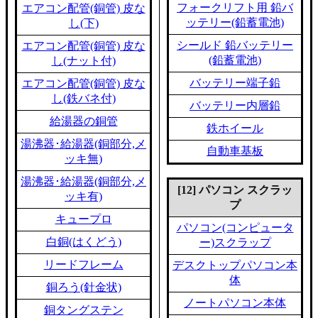
フォークリフト用 鉛バ
エアコン配管(銅管) 皮な
ッテリー(鉛蓄電池)
し(下)
シールド 鉛バッテリー
エアコン配管(銅管) 皮な
(鉛蓄電池)
し(ナット付)
バッテリー端子鉛
エアコン配管(銅管) 皮な
し(鉄バネ付)
バッテリー内層鉛
給湯器の銅管
鉄ホイール
湯沸器･給湯器(銅部分,メ
自動車基板
ッキ無)
湯沸器･給湯器(銅部分,メ
[12] パソコン スクラッ
ッキ有)
プ
キュープロ
パソコン(コンピュータ
白銅(はくどう)
ー)スクラップ
リードフレーム
デスクトップパソコン本
体
銅ろう(針金状)
ノートパソコン本体
銅タングステン