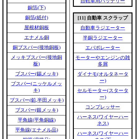
自転車用バッテリー
銅箔(下)
銅箔(紙付)
[11] 自動車 スクラップ
屋根材銅板
自動車ラジエーター
エナメル銅
半銅ラジエーター
銅ブスバー(接地銅板)
エバポレーター
メッキブスバー(接地銅
モーターやエンジンの雑
板)
多屑
ブスバー(錫メッキ)
ダイナモ(オルタネータ
ー)
ブスバー(ニッケルメッ
キ)
セルモーター(スタータ
ー)
ブスバー(鉛,半田メッキ)
コンプレッサー
ブスバー(銀メッキ)
ハーネス(ワイヤーハー
平角線(平角銅線)
ネス)
平角線(エナメル品)
ハーネス(ワイヤーハー