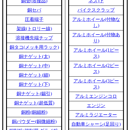
銅管(溶接品)
ネス)下
銅セパ
バイクスクラップ
圧着端子
アルミホイール(付物な
し)
架線(トロリー線)
アルミホイール(付物あ
溶接機先端チップ
り)
銅タコ(メッキ用ラック)
アルミホイール(1ピー
ス)
銅ナゲット(太)
アルミホイール(2ピー
銅ナゲット(中)
ス)
銅ナゲット(細)
アルミホイール(3ピー
銅ナゲット(下)
ス)
銅ナゲット(錫引)
アルミエンジンコロ
銅ナゲット(超低質)
エンジン
銅粉(銅細粉)
アルミラジエーター
銅パウダー(銅微細粉)
自動車シャーシ(足回り)